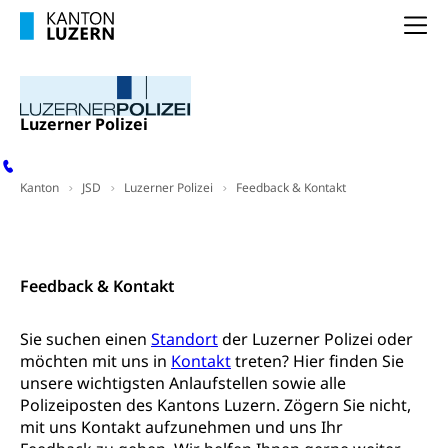
LUPK - Luzerner Pensionskasse
Bildung und Forschung
Na
Altersvorsorge (gruezi.lu.ch)
Wissenschaftsförderung
Forschungsförderung, Wissenschaftsmarketing,
Wissenschaft, Forschung, Entwicklung, Projekte
Luzerner Polizei
Pilotprojekte Klima
Erwachsenenbildung und Weiterbildung
Kanton
Innovative Projekte Landwirtschaft und
JSD
Luzerner Polizei
Feedback & Kontakt
Umschulung, zweiter Bildungsweg,
Nachdiplomstudium, Zusatzlehre, Höhere
Wald
Berufsbildung, Berufsmatura nach Lehre,
Kontakt
Projektförderung Universität Luzern unilu
Neuorientierung, Grundkompetenzen,
Berufsberatung, Standortbestimmung,
Feedback & Kontakt
Studienberatung, Beratung und Unterstützung,
Berufsabschluss für Erwachsene
Sie suchen einen
Standort
der Luzerner Polizei oder
Erwachsenenmatura
Berufliche Grundbildung
möchten mit uns in
Kontakt
treten? Hier finden Sie
Bildungsgutscheine Grundkompetenzen
unsere wichtigsten Anlaufstellen sowie alle
Lehre, Berufsfachschule, Lehrbetrieb, Lehrvertrag,
Berufsberatung, Qualifikationsverfahren,
Polizeiposten des Kantons Luzern. Zögern Sie nicht,
Bildung & Berufsabschluss für Erwachsene
Berufswahl & Berufsberatung, Schnupperlehre und
mit uns Kontakt aufzunehmen und uns Ihr
Lehrstellensuche, Berufsmaturität,