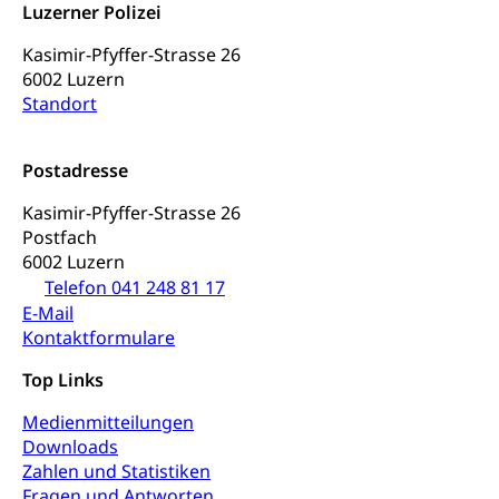
Luzerner Polizei
Strafregisterauszug bestellen
Nationalität, Staatsangehörigkeit,
Staatsbürgerschaft, Bürgerrecht, Erwerb des
Waffen, Sprengstoffe und Pyrotechnik
Kasimir-Pfyffer-Strasse 26
Bürgerrechts, Verlust des Bürgerrechts,
Einbürgerungsverfahren
6002 Luzern
Reisepass, Identitätskarte
Standort
Einbürgerungen
Geburt
Strassenverkehrsamt (Führerausweis,
Fahrzeugausweis)
Geburtsurkunde, Geburtsschein, Geburtsanzeige
Postadresse
Namensänderungen
Familienzulagen (WAS Luzern)
Kinder und Jugendliche
Kasimir-Pfyffer-Strasse 26
Postfach
Schwangerschaft / Geburt (gruezi.lu.ch)
Mündigkeit, Kindesschutz, Jugendschutz
6002 Luzern
Telefon 041 248 81 17
Kinder- und Jugendförderung
Pflege / Pflegeheim
E-Mail
Psychische Gesundheit
Hauspflege, spitalexterne Pflege, Spitex
Kontaktformulare
IV für Kinder und Jugendliche (WAS Luzern)
Top Links
Betreuende Angehörige
Religion
Pflegeheimliste und freie Pflegeplätze
Kirche, Gottesdienst, Seelsorge,
Medienmitteilungen
Religionsgemeinschaft
Downloads
Betreuung von Angehörigen (WAS Luzern)
Zahlen und Statistiken
Religionsvielfalt Im Kanton Luzern (unilu)
Sport
Fragen und Antworten