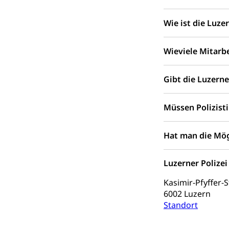
Heilpädagogi
Stipendien U
Universität
Wie ist die Luzer
Fachstelle St
Technische Hoch
Hochschulbildung
Finanzielle 
Wieviele Mitarbe
Hochschule Luze
(Dachorganisati
Gibt die Luzern
swissunivers
Vorschule
Kindergarten, Ki
Müssen Polizist
Kinderbetre
Hat man die Mögl
Frühe Förde
Gesundheit und 
Luzerner Polizei
Konsumenten
Kasimir-Pfyffer-
Konsumentenrech
6002 Luzern
Erschöpfung, nat
Standort
Lebensmittel
Krankenversi