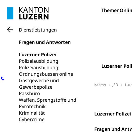
Erwachsene
Berufliche Gr
Themen
Onlin
Fachperson B
Lehre, Berufsfac
Allgemeinbil
Dienstleistungen
Schulen und 
Hochschule F
Bildung & Be
Fragen und Antworten
Fremdsprache
Studium, Hochsc
Berufsabschl
Information
Luzerner Polizei
Campus Hor
Mittelschulen
Polizeiausbildung
Berufslehre (
Pädagogische
Gymnasium, Hand
Luzerner Poli
Polizeiausbildung
Informatikmitte
Berufsmaturi
Ordnungsbussen online
und Vollzeitsch
Gastgewerbe und
Kanton
JSD
Luze
Gewerbepolizei
Berufsbildung
Obligatorische
Passbüro
Kontakt
Fach- & Wirt
Schulpflicht, S
Waffen, Sprengstoffe und
Psychomotorik, 
Pyrotechnik
Gymnasien & 
Kriminalität
Luzerner Polizei
Kantonale S
Stipendien un
Gesundheits
Cybercrime
Sonderschul
Studienbeihilfe
Fragen und Antw