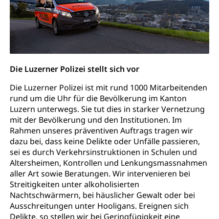
Fachklasse Grafik
Sekundarschule
Stipendien Universität Luzern unilu
Universität
Gesundheitsmittelschule
Schulpflicht
Finanzielle Unterstützung für Ausbildung
Technische Hochschule, Studium,
Informatikmittelschule
Hochschulstudium, Universitätsstudium,
Pflege HF oder Studium Pflege FH
Kindergarten & Basisstufe
universitäre Ausbildung, akademische Ausbildung,
Wirtschaftsmittelschule
Fachstelle Stipendien (beruf.lu.ch)
Hochschulbildung, Hochschule, universitäre
Förderangebote
FMS und Vollzeitschulen mit BM
Hochschule, Bachelor, Master, Doktorat,
Die Luzerner Polizei stellt sich vor
Studienbeiträge Höhere Berufsbildung
Sonderschulung
Weiterbildung, Forschung, Entwicklung,
Dienstleistungen, Hochschule Luzern,
Die Luzerner Polizei ist mit rund 1000 Mitarbeitenden
Finanzielle Unterstützung Pädagogische
Musikschulen
Fachhochschule Zentralschweiz, HSLU,
rund um die Uhr für die Bevölkerung im Kanton
Hochschule PHLU
Pädagogische Hochschule Luzern, PH Luzern, UniLU,
Schulferien
Luzern unterwegs. Sie tut dies in starker Vernetzung
swissuniversities (Dachorganisation der Schweizer
Stipendien Hochschule Luzern hslu
mit der Bevölkerung und den Institutionen. Im
Hochschulen)
Früherziehung
Rahmen unseres präventiven Auftrags tragen wir
dazu bei, dass keine Delikte oder Unfälle passieren,
Schuldienste
swissuniversities
Vorschule
sei es durch Verkehrsinstruktionen in Schulen und
Betreuungsangebote
Universität Luzern
Kindergarten, Kinderkrippe, Krippe, Kinderhort,
Altersheimen, Kontrollen und Lenkungsmassnahmen
Kindertagesstätte, Spielgruppe, Tagesmutter,
aller Art sowie Beratungen. Wir intervenieren bei
Schulliste
Fachstelle Hochschulbildung
Freiwilliges Kindergarten Jahr
Streitigkeiten unter alkoholisierten
Heilpädagogische Schulen
Nachtschwärmern, bei häuslicher Gewalt oder bei
Kinderbetreuung
Ausschreitungen unter Hooligans. Ereignen sich
Freiwilliger Schulsport
Delikte, so stellen wir bei Geringfügigkeit eine
Freiwilliges Kindergarten Jahr