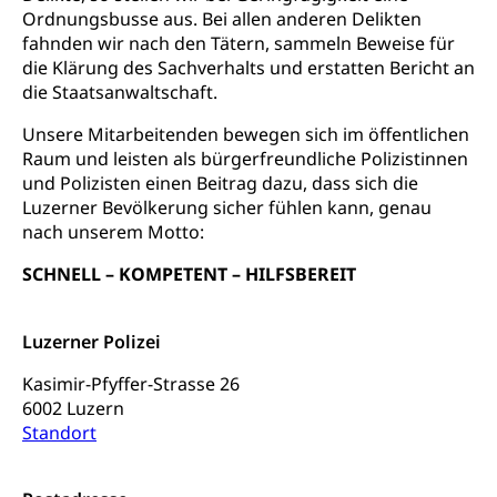
Gesundheit und Soziales
Ordnungsbusse aus. Bei allen anderen Delikten
Frühe Sprachförderung
fahnden wir nach den Tätern, sammeln Beweise für
Konsumentenschutz
die Klärung des Sachverhalts und erstatten Bericht an
Kindergarten & Basisstufe
die Staatsanwaltschaft.
Konsumentenrechte, Produktsicherheit,
Frühe Förderung
Preisüberwachung, Preisüberwacher,
Unsere Mitarbeitenden bewegen sich im öffentlichen
Konsumentenorganisation, parallele Einfuhr,
Raum und leisten als bürgerfreundliche Polizistinnen
regionale Erschöpfung, nationale Erschöpfung,
internationale Erschöpfung, Preisabsprache, Kartell,
und Polizisten einen Beitrag dazu, dass sich die
Cassis-deDijon-Prinzip
Luzerner Bevölkerung sicher fühlen kann, genau
nach unserem Motto:
Lebensmittelkontrolle und
Krankenversicherung
Verbraucherschutz
SCHNELL – KOMPETENT – HILFSBEREIT
Unfallversicherung, Berufsunfallversicherung,
Krankheit, Unfall, Prämienverbilligung,
Krankenkasse
Luzerner Polizei
Krankenversicherung (WAS Luzern)
Lebensmittelsicherheit
Kasimir-Pfyffer-Strasse 26
6002 Luzern
Prämienverbilligung (WAS Luzern)
sichere Lebensmittel, Lebensmittelkontrolle,
Standort
Lebensmittelhygiene, Produktesicherheit
Obligatorische Krankenversicherung (WAS
Luzern)
Trinkwasser
Prävention