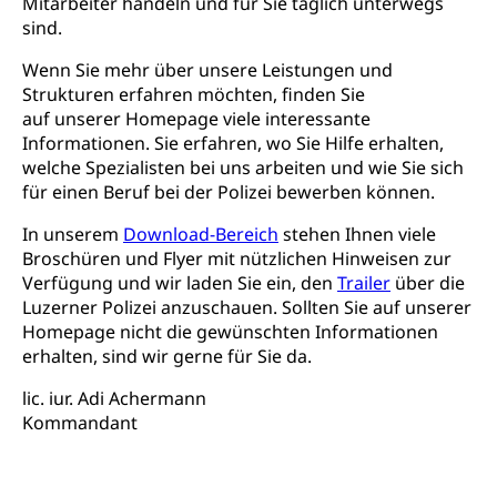
Erwachsenenmatura
Berufliche Grundbildung
Mitarbeiter handeln und für Sie täglich unterwegs
sind.
Bildungsgutscheine Grundkompetenzen
Lehre, Berufsfachschule, Lehrbetrieb, Lehrvertrag,
Berufsberatung, Qualifikationsverfahren,
Wenn Sie mehr über unsere Leistungen und
Bildung & Berufsabschluss für Erwachsene
Berufswahl & Berufsberatung, Schnupperlehre und
Strukturen erfahren möchten, finden Sie
Lehrstellensuche, Berufsmaturität,
Fachperson Betreuung (verkürzte
auf unserer Homepage viele interessante
Brückenangebote, Zugewanderte & Arbeitsmarkt,
Grundbildung)
Informationen. Sie erfahren, wo Sie Hilfe erhalten,
Fachstelle Berufsbildung
welche Spezialisten bei uns arbeiten und wie Sie sich
Fachperson Gesundheit (verkürzte
Schulen und Berufsbildungszentren
für einen Beruf bei der Polizei bewerben können.
Hochschule Fachhochschule
Grundbildung)
Integrationsvorlehre INVOL Zentralschweiz
Studium, Hochschulstudium, tertiäre Bildung
In unserem
Download-Bereich
stehen Ihnen viele
Allgemeinbildung für Erwachsene
Broschüren und Flyer mit nützlichen Hinweisen zur
Fremdsprachen in der Berufslehre –
Berufsberatung (berufsberatung.ch)
Campus Horw
Mittelschulen
Verfügung und wir laden Sie ein, den
Trailer
über die
MobiLingua
Luzerner Polizei anzuschauen. Sollten Sie auf unserer
Grundkompetenzen (einfach-besser.ch)
Campus Horw (HSLU)
Gymnasium, Handelsmittelschule, Sekundarstufe II,
Informationen für Lernende und Gesetzliche
Homepage nicht die gewünschten Informationen
Kantonsschule, Fachmittelschule, Fachmatura,
Bildung & Berufsabschluss für Erwachsene
Fachstelle Hochschulbildung
Vertreter
erhalten, sind wir gerne für Sie da.
Fachklasse Grafik Luzern, Berufsmatura,
Informatikmittelschule, Fachmittelschulzentrum
Lehre nach dem Gymnasium
Hochschulen
Informationen für zugewanderte Personen
lic. iur. Adi Achermann
FMS, Fachmittelschulen, Vollzeitschulen mit
Berufsmatura BM, Aufnahmebedingungen FMS und
Kommandant
Höhere Berufsbildung
Hochschule Luzern HSLU
Schnupperlehre & Lehrstellensuche
Vollzeitschulen mit BM
Berufsabschluss für Erwachsene
Pädagogische Hochschule Luzern, PH Luzern
Beruf & Weiterbildung (beruf.lu.ch)
Berufsbildung / Mittelschulen (gruezi.lu.ch)
Obligatorische Schulzeit