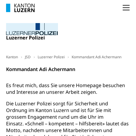
Frühpensionierung, Altersrente, berufliche
Vorsorge, Altersvorsorge
Handelsregister Luzern
Na
Dienststelle Steuern - Wissenswertes
AHV-Altersrente (WAS Luzern)
Selbständige (WAS Luzern)
LUPK - Luzerner Pensionskasse
Bildung und Forschung
Luzerner Polizei
Altersvorsorge (gruezi.lu.ch)
Wissenschaftsförderung
Kanton
JSD
Luzerner Polizei
Kommandant Adi Achermann
Forschungsförderung, Wissenschaftsmarketing,
Wissenschaft, Forschung, Entwicklung, Projekte
Kommandant Adi Achermann
Pilotprojekte Klima
Erwachsenenbildung und Weiterbildung
Es freut mich, dass Sie unsere Homepage besuchen
Innovative Projekte Landwirtschaft und
Umschulung, zweiter Bildungsweg,
und Interesse an unserer Arbeit zeigen.
Nachdiplomstudium, Zusatzlehre, Höhere
Wald
Berufsbildung, Berufsmatura nach Lehre,
Die Luzerner Polizei sorgt für Sicherheit und
Projektförderung Universität Luzern unilu
Neuorientierung, Grundkompetenzen,
Ordnung im Kanton Luzern und ist für Sie mit
Berufsberatung, Standortbestimmung,
grossem Engagement rund um die Uhr im
Studienberatung, Beratung und Unterstützung,
Einsatz. «Schnell – kompetent – hilfsbereit» lautet das
Berufsabschluss für Erwachsene
Motto, nachdem unsere Mitarbeiterinnen und