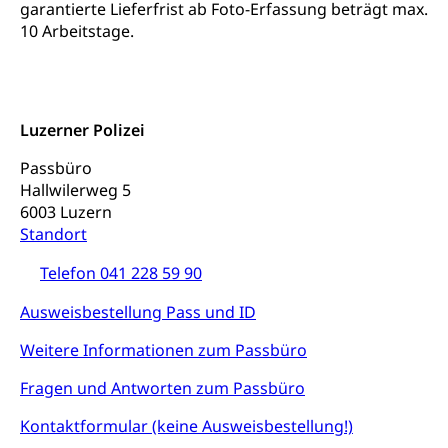
garantierte Lieferfrist ab Foto-Erfassung beträgt max.
Adoptionsverfahren, elterliche Gewalt, elterliche
10 Arbeitstage.
Sorge
Adoption
Aufenthaltsbewilligungen
Niederlassungsbewilligung, Aufenthalt,
Luzerner Polizei
Niederlassung, Wohnsitz
Passbüro
Amt für Migration
Ausweise und Bescheinigungen
Hallwilerweg 5
Reisepass, Identitätskarte, Visum, Geburtsurkunde
6003 Luzern
Standort
Jagdausweis, Fischereiausweis
Einbürgerung
Telefon 041 228 59 90
Strafregisterauszug bestellen
Nationalität, Staatsangehörigkeit,
Staatsbürgerschaft, Bürgerrecht, Erwerb des
Ausweisbestellung Pass und ID
Waffen, Sprengstoffe und Pyrotechnik
Bürgerrechts, Verlust des Bürgerrechts,
Einbürgerungsverfahren
Weitere Informationen zum Passbüro
Reisepass, Identitätskarte
Einbürgerungen
Geburt
Strassenverkehrsamt (Führerausweis,
Fragen und Antworten zum Passbüro
Fahrzeugausweis)
Geburtsurkunde, Geburtsschein, Geburtsanzeige
Kontaktformular (keine Ausweisbestellung!)
Namensänderungen