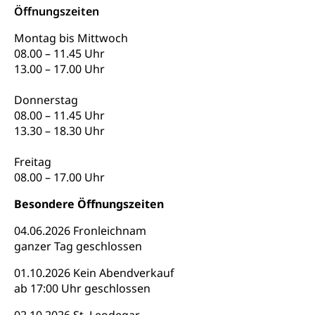
Familienzulagen (WAS Luzern)
Kinder und Jugendliche
Öffnungszeiten
Schwangerschaft / Geburt (gruezi.lu.ch)
Mündigkeit, Kindesschutz, Jugendschutz
Montag bis Mittwoch
08.00 – 11.45 Uhr
Kinder- und Jugendförderung
Pflege / Pflegeheim
13.00 – 17.00 Uhr
Psychische Gesundheit
Hauspflege, spitalexterne Pflege, Spitex
Donnerstag
IV für Kinder und Jugendliche (WAS Luzern)
08.00 – 11.45 Uhr
Betreuende Angehörige
Religion
13.30 – 18.30 Uhr
Pflegeheimliste und freie Pflegeplätze
Kirche, Gottesdienst, Seelsorge,
Religionsgemeinschaft
Freitag
Betreuung von Angehörigen (WAS Luzern)
08.00 – 17.00 Uhr
Religionsvielfalt Im Kanton Luzern (unilu)
Sport
Besondere Öffnungszeiten
Religion (gruezi.lu.ch)
Freizeitaktivitäten, Schulsport, Spitzensport,
Breitensport, Jugend und Sport, Sportanlagen
04.06.2026 Fronleichnam
ganzer Tag geschlossen
Olympiateam Kanton Luzern
Tiere
01.10.2026 Kein Abendverkauf
Offene Sporthallen
Haustiere, Heimtiere, Wildtiere, Veterinärmedizin,
ab 17:00 Uhr geschlossen
Tiermedizin, Tierarzt, Tierschutz, Jagd, Fischerei,
Gesundheitsförderung
Viehzucht