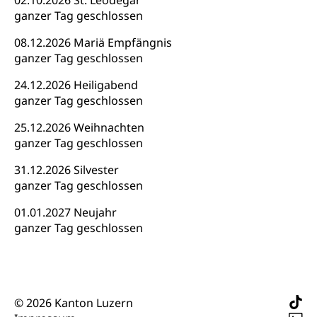
02.10.2026 St. Leodegar
Jugend+Sport
ganzer Tag geschlossen
Tierschutz
Todesfall
Freiwilliger Schulsport
Hobbytierhaltung und Bienen
08.12.2026 Mariä Empfängnis
Bestattung, Beerdigung, Testament, Erbrecht,
Erbschaft, Todesschein, Todesanzeige,
Sportförderung
ganzer Tag geschlossen
Veterinärdienst
Zivilstandsamt, Erben, Erbenliste
24.12.2026 Heiligabend
Wildtiere
Ärztliche Todesbescheinigung
ganzer Tag geschlossen
Halten von Wildtieren
25.12.2026 Weihnachten
Sicherheit
Haltung Heimtiere
ganzer Tag geschlossen
Hunde
Armee
31.12.2026 Silvester
ganzer Tag geschlossen
Militär, Militärdienst, Militärdienstpflicht,
Wehrpflicht, Berufssoldat, Militärdienstverweigerer,
01.01.2027 Neujahr
Dienstverweigerer, Militärdienstverweigerung,
ganzer Tag geschlossen
Wehrpflichtersatz, Wehrpflichtersatzabgabe
Militär
Bevölkerungsschutz
Schweizer Armee
Katastrophenschutz, Katastrophenhilfe, Polizei,
Feuerwehr, Gesundheitswesen, technische Betriebe,
© 2026 Kanton Luzern
Erwerbsausfallentschädigung (WAS Luzern)
Alarmierung, Sirenentest