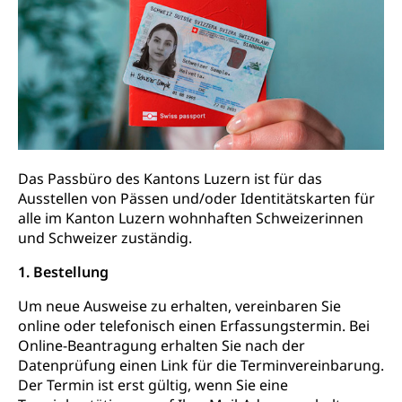
Säule, Hilflosenentschädigung,
Ergänzungsleistungen, Altersvorsorge,
Todesfallversicherung
Hilfslosenentschädigung (WAS Luzern)
Behinderung
AHV-Hinterlassenenrente (WAS Luzern)
Körperbehinderung, körperliche Behinderung,
geistige Behinderung, psychische Behinderung,
AHV-Beiträge (WAS Luzern)
Erwerbsunfähigkeit, Behinderte
Informationsstelle AHV/IV
Das Passbüro des Kantons Luzern ist für das
Inklusion im Sport
Ausstellen von Pässen und/oder Identitätskarten für
Ergänzungsleistungen (EL) (WAS Luzern)
Menschen mit Behinderungen
alle im Kanton Luzern wohnhaften Schweizerinnen
Kultur und Medien
AHV-Altersrente (WAS Luzern)
und Schweizer zuständig.
IV-Leistungen (WAS Luzern)
Archive und Bibliotheken
1. Bestellung
Bücher, Bundesarchiv, Landesbibliothek
Um neue Ausweise zu erhalten, vereinbaren Sie
online oder telefonisch einen Erfassungstermin. Bei
Staatsarchiv Luzern
Kulturelle Einrichtungen
Online-Beantragung erhalten Sie nach der
Datenprüfung einen Link für die Terminvereinbarung.
Zentral- und Hochschulbibliothek
Museen, Theater, Bibliotheken
Der Termin ist erst gültig, wenn Sie eine
Archiv der Denkmalpflege