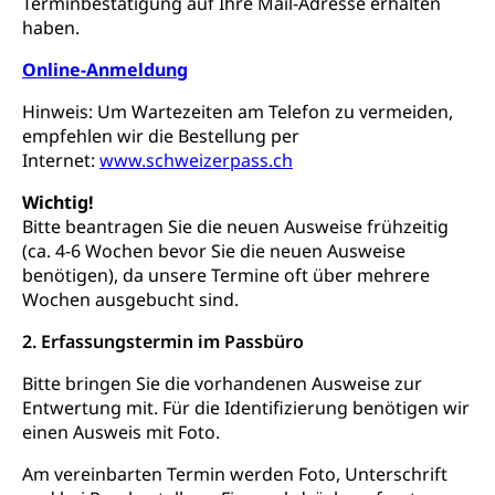
Terminbestätigung auf Ihre Mail-Adresse erhalten
Dienststelle Kultur
Kulturförderung
haben.
Kunst & Kultur (Luzern Tourismus)
Kulturpolitik, Sprachförderung, Denkmalpflege,
kulturelles Angebot, Kulturerbe, kulturelles Erbe,
Online-Anmeldung
Nachwuchsförderung, Vermittlung, Selektive
Förderung, Kulturausschreibungen, Kulturpreis,
Hinweis: Um Wartezeiten am Telefon zu vermeiden,
Werkbeitrag, Produktionsbeitrag, Recherche,
empfehlen wir die Bestellung per
Bildende Kunst, Angewandte Kunst, Theater/Tanz,
Internet:
www.schweizerpass.ch
Musik, Entwicklung, Programmbeiträge,
Filmförderung, Regionale Förderfonds,
Wichtig!
Werkankäufe, Kunstankäufe, Kunst und Bau, Schule
Bitte beantragen Sie die neuen Ausweise frühzeitig
und Kultur, Kulturgesuche, Kulturvermittlung
(ca. 4-6 Wochen bevor Sie die neuen Ausweise
benötigen), da unsere Termine oft über mehrere
Kulturförderung und Vermittlung
Wochen ausgebucht sind.
Angebote für Schulklassen
Mobilität
2. Erfassungstermin im Passbüro
Zentralschweizer Filmförderung
Schiene und öffentlicher Verkehr
Bitte bringen Sie die vorhandenen Ausweise zur
Entwertung mit. Für die Identifizierung benötigen wir
Schienenverkehr, Zugverkehr, Bahnverkehr,
einen Ausweis mit Foto.
Transportmittel, öffentlicher Verkehr
Am vereinbarten Termin werden Foto, Unterschrift
Verkehrsverbund Luzern VVL
Schifffahrt