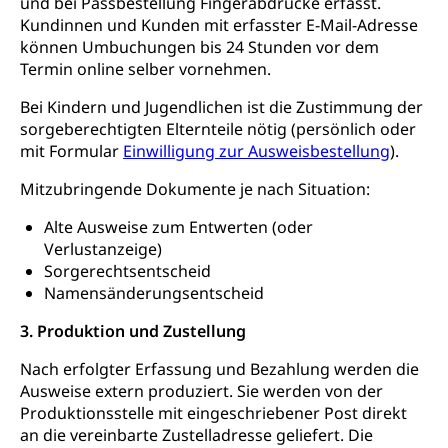
und bei Passbestellung Fingerabdrücke erfasst.
Kundinnen und Kunden mit erfasster E-Mail-Adresse
Öffentlicher Verkehr Luzern Mobil
Schiffsverkehr, Binnenschifffahrt, Seeschifffahrt,
Flussschifffahrt
können Umbuchungen bis 24 Stunden vor dem
Termin online selber vornehmen.
Schifffahrt (Strassenverkehrsamt)
Strasse
Bei Kindern und Jugendlichen ist die Zustimmung der
Autoverkehr, Lastwagenverkehr, Schwerverkehr,
sorgeberechtigten Elternteile nötig (persönlich oder
leistungsabhängige Schwerverkehrsabgabe,
mit Formular
Einwilligung zur Ausweisbestellung
).
Langsamverkehr, Transportmittel, Auto, Motorrad,
Individualverkehr
Mitzubringende Dokumente je nach Situation:
zentras (Betrieb und Unterhalt LU, OW, NW,
Alte Ausweise zum Entwerten (oder
ZG)
Verlustanzeige)
Persönliches
Sorgerechtsentscheid
Strassenverkehrsamt
Namensänderungsentscheid
Verkehr und Infrastruktur vif
Zivilstand
3. Produktion und Zustellung
Kantonsstrassen
Geburt, Heirat, Ehe, Partnerschaft, Tod,
Zivilstandsamt, Zivilstandsregiste
Nach erfolgter Erfassung und Bezahlung werden die
Ausweise extern produziert. Sie werden von der
Zivilstandswesen
Adoption
Produktionsstelle mit eingeschriebener Post direkt
an die vereinbarte Zustelladresse geliefert. Die
Adoptivkind, Adoptiveltern, Adoptionsvermittlung,