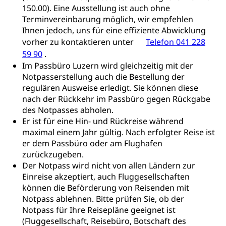
150.00). Eine Ausstellung ist auch ohne
Cassis-deDijon-Prinzip
Terminvereinbarung möglich, wir empfehlen
Ihnen jedoch, uns für eine effiziente Abwicklung
Lebensmittelkontrolle und
Krankenversicherung
vorher zu kontaktieren unter
Verbraucherschutz
Telefon 041 228
Unfallversicherung, Berufsunfallversicherung,
59 90
.
Krankheit, Unfall, Prämienverbilligung,
Im Passbüro Luzern wird gleichzeitig mit der
Krankenkasse
Notpasserstellung auch die Bestellung der
regulären Ausweise erledigt. Sie können diese
Krankenversicherung (WAS Luzern)
Lebensmittelsicherheit
nach der Rückkehr im Passbüro gegen Rückgabe
Prämienverbilligung (WAS Luzern)
sichere Lebensmittel, Lebensmittelkontrolle,
des Notpasses abholen.
Lebensmittelhygiene, Produktesicherheit
Er ist für eine Hin- und Rückreise während
Obligatorische Krankenversicherung (WAS
maximal einem Jahr gültig. Nach erfolgter Reise ist
Luzern)
Trinkwasser
Prävention
er dem Passbüro oder am Flughafen
Kranken- und Unfallversicherung
zurückzugeben.
Lebensmittel
Gesundheitsvorsorge, Wellness, Unfallverhütung,
Suchtprävention, Alkoholprävention,
Der Notpass wird nicht von allen Ländern zur
Tabakprävention, Primärprävention,
Einreise akzeptiert, auch Fluggesellschaften
Sekundärprävention, Tertiärprävention
können die Beförderung von Reisenden mit
Notpass ablehnen. Bitte prüfen Sie, ob der
Darmkrebsvorsorge
Soziale Sicherheit
Notpass für Ihre Reisepläne geeignet ist
(Fluggesellschaft, Reisebüro, Botschaft des
Kantonales Tabakpräventionsprogramm
Sozialversicherungen, Sozialpolitik,