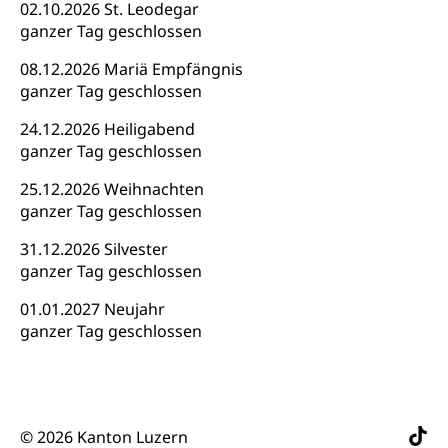
02.10.2026 St. Leodegar
Kunst & Kultur (Luzern Tourismus)
ganzer Tag geschlossen
Kulturpolitik, Sprachförderung, Denkmalpflege,
kulturelles Angebot, Kulturerbe, kulturelles Erbe,
08.12.2026 Mariä Empfängnis
Nachwuchsförderung, Vermittlung, Selektive
Förderung, Kulturausschreibungen, Kulturpreis,
ganzer Tag geschlossen
Werkbeitrag, Produktionsbeitrag, Recherche,
Bildende Kunst, Angewandte Kunst, Theater/Tanz,
24.12.2026 Heiligabend
Musik, Entwicklung, Programmbeiträge,
ganzer Tag geschlossen
Filmförderung, Regionale Förderfonds,
Werkankäufe, Kunstankäufe, Kunst und Bau, Schule
25.12.2026 Weihnachten
und Kultur, Kulturgesuche, Kulturvermittlung
ganzer Tag geschlossen
Kulturförderung und Vermittlung
31.12.2026 Silvester
ganzer Tag geschlossen
Angebote für Schulklassen
Mobilität
01.01.2027 Neujahr
Zentralschweizer Filmförderung
ganzer Tag geschlossen
Schiene und öffentlicher Verkehr
Schienenverkehr, Zugverkehr, Bahnverkehr,
Transportmittel, öffentlicher Verkehr
Verkehrsverbund Luzern VVL
Schifffahrt
© 2026 Kanton Luzern