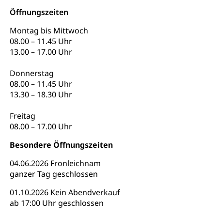
Säule, Hilflosenentschädigung,
Ergänzungsleistungen, Altersvorsorge,
Öffnungszeiten
Todesfallversicherung
Montag bis Mittwoch
Hilfslosenentschädigung (WAS Luzern)
08.00 – 11.45 Uhr
Behinderung
13.00 – 17.00 Uhr
AHV-Hinterlassenenrente (WAS Luzern)
Körperbehinderung, körperliche Behinderung,
geistige Behinderung, psychische Behinderung,
Donnerstag
AHV-Beiträge (WAS Luzern)
Erwerbsunfähigkeit, Behinderte
08.00 – 11.45 Uhr
Informationsstelle AHV/IV
13.30 – 18.30 Uhr
Inklusion im Sport
Ergänzungsleistungen (EL) (WAS Luzern)
Menschen mit Behinderungen
Freitag
Kultur und Medien
AHV-Altersrente (WAS Luzern)
08.00 – 17.00 Uhr
IV-Leistungen (WAS Luzern)
Archive und Bibliotheken
Besondere Öffnungszeiten
Bücher, Bundesarchiv, Landesbibliothek
04.06.2026 Fronleichnam
ganzer Tag geschlossen
Staatsarchiv Luzern
Kulturelle Einrichtungen
01.10.2026 Kein Abendverkauf
Zentral- und Hochschulbibliothek
Museen, Theater, Bibliotheken
ab 17:00 Uhr geschlossen
Archiv der Denkmalpflege
Dienststelle Kultur
Kulturförderung