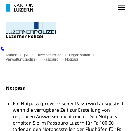
Dienstleistungen, Hochschule Luzern,
Finanzielle Unterstützung Pädagogische
Musikschulen
Fachhochschule Zentralschweiz, HSLU,
Na
Hochschule PHLU
Pädagogische Hochschule Luzern, PH Luzern, UniLU,
Schulferien
swissuniversities (Dachorganisation der Schweizer
Stipendien Hochschule Luzern hslu
Hochschulen)
Früherziehung
Luzerner Polizei
Schuldienste
swissuniversities
Vorschule
Betreuungsangebote
Universität Luzern
Kindergarten, Kinderkrippe, Krippe, Kinderhort,
Kindertagesstätte, Spielgruppe, Tagesmutter,
Kanton
JSD
Luzerner Polizei
Organisation
Schulliste
Fachstelle Hochschulbildung
Verwaltungspolizei
Freiwilliges Kindergarten Jahr
Passbüro
Notpass
Heilpädagogische Schulen
Kinderbetreuung
Kontakt
Freiwilliger Schulsport
Freiwilliges Kindergarten Jahr
Gesundheit und Soziales
Notpass
Frühe Sprachförderung
Konsumentenschutz
Kindergarten & Basisstufe
Ein Notpass (provisorischer Pass) wird ausgestellt,
Konsumentenrechte, Produktsicherheit,
wenn die verfügbare Zeit zur Erstellung von
Frühe Förderung
Preisüberwachung, Preisüberwacher,
regulären Ausweisen nicht reicht. Den Notpass
Konsumentenorganisation, parallele Einfuhr,
erhalten Sie im Passbüro Luzern für Fr. 100.00
regionale Erschöpfung, nationale Erschöpfung,
(oder an den Notpassstellen der Flughäfen für Fr.
internationale Erschöpfung, Preisabsprache, Kartell,