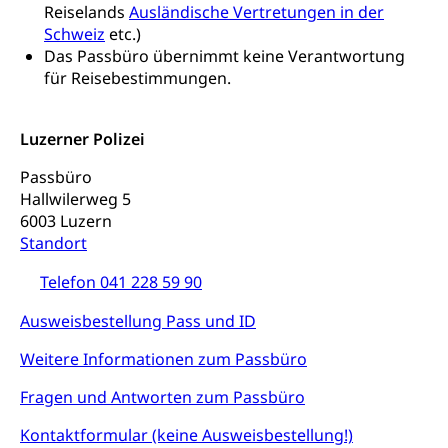
Reiselands
Ausländische Vertretungen in der
Arbeitslosenversicherung,
Gesundheitsförderung
Mutterschaftsversicherung, Krankenversicherung,
Schweiz
etc.)
Unfallversicherung, Invalidenversicherung,
Das Passbüro übernimmt keine Verantwortung
Prävention (Polizei)
Sozialhilfe
für Reisebestimmungen.
Suchtprävention
Kranken- und Unfallversicherung
Sucht und Drogen
Gesundheitsversorgung
(gruezi.lu.ch)
Luzerner Polizei
Drogenabhängigkeit, Drogensucht,
Medikamentenabhängigkeit,
Krankenversicherung (WAS Luzern)
Passbüro
Arzneimittelabhängigkeit, Suchtkrankheit,
Hallwilerweg 5
Existenzsicherung - Sozialhilfe
Drogenabhängige, Drogensüchtige,
6003 Luzern
Betäubungsmittel, Suchtmittel, Psychopharmaka
Soziales und Gesellschaft (Dienststelle)
Standort
Fachstelle Sucht Region Luzern
Gesundheitsversorgung
Opferhilfe
Telefon 041 228 59 90
Drogen (Polizei)
Gesundheitsversorgung, Spital, Pflegeinitiative,
Arbeitslosenversicherung (WAS Luzern)
Ambulant vor stationär, AVOS, Patientendossier
Ausweisbestellung Pass und ID
Sucht
Invalidenversicherung (WAS Luzern)
Weitere Informationen zum Passbüro
Gesundheitsversorgung
AHV / IV
Soziale Sicherheit
Altersrente, Invalidenrente, Witwenrente,
Fragen und Antworten zum Passbüro
Sozialversicherung, Vorsorgeeinrichtung,
Pensionskasse, erste Säule, zweite Säule, dritte
Kontaktformular (keine Ausweisbestellung!)