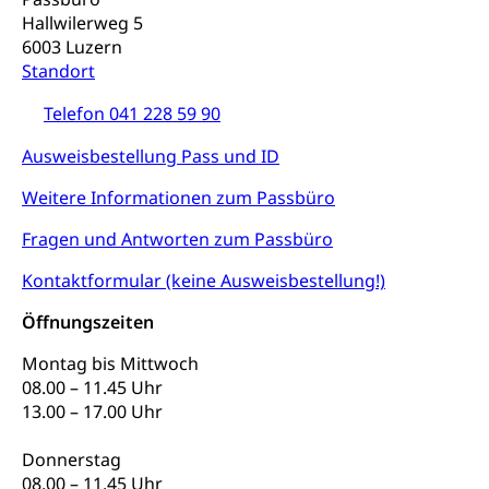
Trinkwasser
Prävention
Hallwilerweg 5
Kranken- und Unfallversicherung
Lebensmittel
Gesundheitsvorsorge, Wellness, Unfallverhütung,
6003 Luzern
Suchtprävention, Alkoholprävention,
Standort
Tabakprävention, Primärprävention,
Sekundärprävention, Tertiärprävention
Telefon 041 228 59 90
Darmkrebsvorsorge
Soziale Sicherheit
Ausweisbestellung Pass und ID
Kantonales Tabakpräventionsprogramm
Sozialversicherungen, Sozialpolitik,
Weitere Informationen zum Passbüro
Arbeitslosenversicherung,
Gesundheitsförderung
Mutterschaftsversicherung, Krankenversicherung,
Fragen und Antworten zum Passbüro
Unfallversicherung, Invalidenversicherung,
Prävention (Polizei)
Sozialhilfe
Kontaktformular (keine Ausweisbestellung!)
Suchtprävention
Kranken- und Unfallversicherung
Sucht und Drogen
Öffnungszeiten
Gesundheitsversorgung
(gruezi.lu.ch)
Drogenabhängigkeit, Drogensucht,
Montag bis Mittwoch
Medikamentenabhängigkeit,
Krankenversicherung (WAS Luzern)
08.00 – 11.45 Uhr
Arzneimittelabhängigkeit, Suchtkrankheit,
13.00 – 17.00 Uhr
Existenzsicherung - Sozialhilfe
Drogenabhängige, Drogensüchtige,
Betäubungsmittel, Suchtmittel, Psychopharmaka
Soziales und Gesellschaft (Dienststelle)
Donnerstag
Fachstelle Sucht Region Luzern
08.00 – 11.45 Uhr
Gesundheitsversorgung
Opferhilfe