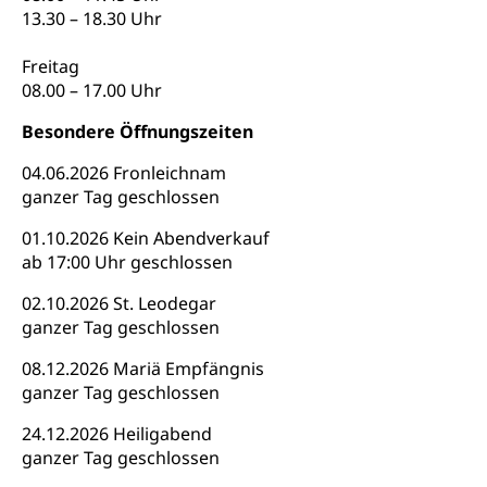
13.30 – 18.30 Uhr
Drogen (Polizei)
Gesundheitsversorgung, Spital, Pflegeinitiative,
Arbeitslosenversicherung (WAS Luzern)
Ambulant vor stationär, AVOS, Patientendossier
Freitag
Sucht
Invalidenversicherung (WAS Luzern)
08.00 – 17.00 Uhr
Gesundheitsversorgung
AHV / IV
Soziale Sicherheit
Besondere Öffnungszeiten
Altersrente, Invalidenrente, Witwenrente,
Sozialversicherung, Vorsorgeeinrichtung,
04.06.2026 Fronleichnam
Pensionskasse, erste Säule, zweite Säule, dritte
ganzer Tag geschlossen
Säule, Hilflosenentschädigung,
Ergänzungsleistungen, Altersvorsorge,
01.10.2026 Kein Abendverkauf
Todesfallversicherung
ab 17:00 Uhr geschlossen
Hilfslosenentschädigung (WAS Luzern)
Behinderung
02.10.2026 St. Leodegar
AHV-Hinterlassenenrente (WAS Luzern)
Körperbehinderung, körperliche Behinderung,
ganzer Tag geschlossen
geistige Behinderung, psychische Behinderung,
AHV-Beiträge (WAS Luzern)
Erwerbsunfähigkeit, Behinderte
08.12.2026 Mariä Empfängnis
ganzer Tag geschlossen
Informationsstelle AHV/IV
Inklusion im Sport
Ergänzungsleistungen (EL) (WAS Luzern)
24.12.2026 Heiligabend
Menschen mit Behinderungen
Kultur und Medien
ganzer Tag geschlossen
AHV-Altersrente (WAS Luzern)