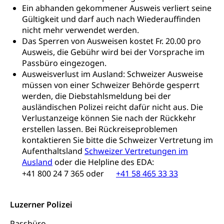
Freiwilliges Kindergarten Jahr
Ein abhanden gekommener Ausweis verliert seine
Gesundheit und Soziales
Gültigkeit und darf auch nach Wiederauffinden
Frühe Sprachförderung
nicht mehr verwendet werden.
Konsumentenschutz
Kindergarten & Basisstufe
Das Sperren von Ausweisen kostet Fr. 20.00 pro
Konsumentenrechte, Produktsicherheit,
Ausweis, die Gebühr wird bei der Vorsprache im
Frühe Förderung
Preisüberwachung, Preisüberwacher,
Passbüro eingezogen.
Konsumentenorganisation, parallele Einfuhr,
Ausweisverlust im Ausland: Schweizer Ausweise
regionale Erschöpfung, nationale Erschöpfung,
müssen von einer Schweizer Behörde gesperrt
internationale Erschöpfung, Preisabsprache, Kartell,
werden, die Diebstahlsmeldung bei der
Cassis-deDijon-Prinzip
ausländischen Polizei reicht dafür nicht aus. Die
Verlustanzeige können Sie nach der Rückkehr
Lebensmittelkontrolle und
Krankenversicherung
erstellen lassen. Bei Rückreiseproblemen
Verbraucherschutz
Unfallversicherung, Berufsunfallversicherung,
kontaktieren Sie bitte die Schweizer Vertretung im
Krankheit, Unfall, Prämienverbilligung,
Aufenthaltsland
Schweizer Vertretungen im
Krankenkasse
Ausland
oder die Helpline des EDA:
+41 800 24 7 365 oder
+41 58 465 33 33
Krankenversicherung (WAS Luzern)
Lebensmittelsicherheit
Prämienverbilligung (WAS Luzern)
sichere Lebensmittel, Lebensmittelkontrolle,
Luzerner Polizei
Lebensmittelhygiene, Produktesicherheit
Obligatorische Krankenversicherung (WAS
Luzern)
Passbüro