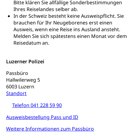
Sozialhilfe
Bitte klären Sie allfällige Sonderbestimmungen
Ihres Reiselandes selber ab.
Suchtprävention
Kranken- und Unfallversicherung
Sucht und Drogen
In der Schweiz besteht keine Ausweispflicht. Sie
Gesundheitsversorgung
(gruezi.lu.ch)
brauchen für Ihr Neugeborenes erst einen
Drogenabhängigkeit, Drogensucht,
Ausweis, wenn eine Reise ins Ausland ansteht.
Medikamentenabhängigkeit,
Krankenversicherung (WAS Luzern)
Melden Sie sich spätestens einen Monat vor dem
Arzneimittelabhängigkeit, Suchtkrankheit,
Existenzsicherung - Sozialhilfe
Reisedatum an.
Drogenabhängige, Drogensüchtige,
Betäubungsmittel, Suchtmittel, Psychopharmaka
Soziales und Gesellschaft (Dienststelle)
Luzerner Polizei
Fachstelle Sucht Region Luzern
Gesundheitsversorgung
Opferhilfe
Drogen (Polizei)
Gesundheitsversorgung, Spital, Pflegeinitiative,
Passbüro
Arbeitslosenversicherung (WAS Luzern)
Ambulant vor stationär, AVOS, Patientendossier
Hallwilerweg 5
Sucht
Invalidenversicherung (WAS Luzern)
6003 Luzern
Gesundheitsversorgung
AHV / IV
Standort
Soziale Sicherheit
Altersrente, Invalidenrente, Witwenrente,
Telefon 041 228 59 90
Sozialversicherung, Vorsorgeeinrichtung,
Pensionskasse, erste Säule, zweite Säule, dritte
Ausweisbestellung Pass und ID
Säule, Hilflosenentschädigung,
Ergänzungsleistungen, Altersvorsorge,
Weitere Informationen zum Passbüro
Todesfallversicherung