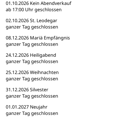
Nachwuchsförderung, Vermittlung, Selektive
01.10.2026 Kein Abendverkauf
Förderung, Kulturausschreibungen, Kulturpreis,
ab 17:00 Uhr geschlossen
Werkbeitrag, Produktionsbeitrag, Recherche,
Bildende Kunst, Angewandte Kunst, Theater/Tanz,
02.10.2026 St. Leodegar
Musik, Entwicklung, Programmbeiträge,
ganzer Tag geschlossen
Filmförderung, Regionale Förderfonds,
Werkankäufe, Kunstankäufe, Kunst und Bau, Schule
08.12.2026 Mariä Empfängnis
und Kultur, Kulturgesuche, Kulturvermittlung
ganzer Tag geschlossen
Kulturförderung und Vermittlung
24.12.2026 Heiligabend
ganzer Tag geschlossen
Angebote für Schulklassen
Mobilität
Zentralschweizer Filmförderung
25.12.2026 Weihnachten
ganzer Tag geschlossen
Schiene und öffentlicher Verkehr
Schienenverkehr, Zugverkehr, Bahnverkehr,
31.12.2026 Silvester
Transportmittel, öffentlicher Verkehr
ganzer Tag geschlossen
Verkehrsverbund Luzern VVL
01.01.2027 Neujahr
Schifffahrt
ganzer Tag geschlossen
Öffentlicher Verkehr Luzern Mobil
Schiffsverkehr, Binnenschifffahrt, Seeschifffahrt,
Flussschifffahrt