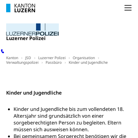
swissuniversities (Dachorganisation der Schweizer
Stipendien Hochschule Luzern hslu
Hochschulen)
Früherziehung
Na
Schuldienste
swissuniversities
Vorschule
Betreuungsangebote
Universität Luzern
Kindergarten, Kinderkrippe, Krippe, Kinderhort,
Luzerner Polizei
Kindertagesstätte, Spielgruppe, Tagesmutter,
Schulliste
Fachstelle Hochschulbildung
Freiwilliges Kindergarten Jahr
Heilpädagogische Schulen
Kinderbetreuung
Kanton
JSD
Luzerner Polizei
Organisation
Freiwilliger Schulsport
Verwaltungspolizei
Passbüro
Kinder und Jugendliche
Freiwilliges Kindergarten Jahr
Gesundheit und Soziales
Kontakt
Frühe Sprachförderung
Konsumentenschutz
Kindergarten & Basisstufe
Kinder und Jugendliche
Konsumentenrechte, Produktsicherheit,
Frühe Förderung
Preisüberwachung, Preisüberwacher,
Konsumentenorganisation, parallele Einfuhr,
Kinder und Jugendliche bis zum vollendeten 18.
regionale Erschöpfung, nationale Erschöpfung,
Altersjahr sind grundsätzlich von einer
internationale Erschöpfung, Preisabsprache, Kartell,
sorgeberechtigten Person zu begleiten. Eltern
Cassis-deDijon-Prinzip
müssen sich ausweisen können.
Bei gemeinsamem Sorgerecht benötigen wir die
Lebensmittelkontrolle und