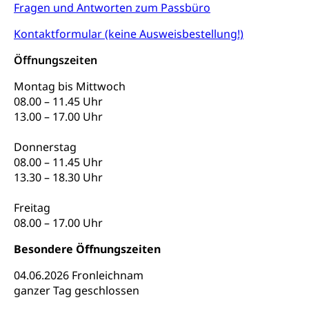
Fragen und Antworten zum Passbüro
Hilfslosenentschädigung (WAS Luzern)
Behinderung
Kontaktformular (keine Ausweisbestellung!)
AHV-Hinterlassenenrente (WAS Luzern)
Körperbehinderung, körperliche Behinderung,
geistige Behinderung, psychische Behinderung,
Öffnungszeiten
AHV-Beiträge (WAS Luzern)
Erwerbsunfähigkeit, Behinderte
Informationsstelle AHV/IV
Montag bis Mittwoch
Inklusion im Sport
08.00 – 11.45 Uhr
Ergänzungsleistungen (EL) (WAS Luzern)
13.00 – 17.00 Uhr
Menschen mit Behinderungen
Kultur und Medien
AHV-Altersrente (WAS Luzern)
Donnerstag
IV-Leistungen (WAS Luzern)
Archive und Bibliotheken
08.00 – 11.45 Uhr
13.30 – 18.30 Uhr
Bücher, Bundesarchiv, Landesbibliothek
Freitag
Staatsarchiv Luzern
Kulturelle Einrichtungen
08.00 – 17.00 Uhr
Zentral- und Hochschulbibliothek
Museen, Theater, Bibliotheken
Besondere Öffnungszeiten
Archiv der Denkmalpflege
Dienststelle Kultur
Kulturförderung
04.06.2026 Fronleichnam
Kunst & Kultur (Luzern Tourismus)
Kulturpolitik, Sprachförderung, Denkmalpflege,
ganzer Tag geschlossen
kulturelles Angebot, Kulturerbe, kulturelles Erbe,