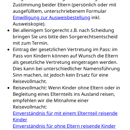
Krankenversicherung
Zustimmung beider Eltern (persönlich oder mit
Verbraucherschutz
Unfallversicherung, Berufsunfallversicherung,
ausgefülltem, unterschriebenem Formular
Krankheit, Unfall, Prämienverbilligung,
Einwilligung zur Ausweisbestellung
inkl.
Krankenkasse
Ausweiskopie).
Bei alleinigem Sorgerecht z.B. nach Scheidung
Krankenversicherung (WAS Luzern)
Lebensmittelsicherheit
bringen Sie uns bitte den Sorgerechtsentscheid
mit zum Termin.
Prämienverbilligung (WAS Luzern)
sichere Lebensmittel, Lebensmittelkontrolle,
Lebensmittelhygiene, Produktesicherheit
Eintrag der gesetzlichen Vertretung im Pass: im
Obligatorische Krankenversicherung (WAS
Pass von Kindern können auf Wunsch die Eltern
Luzern)
Trinkwasser
Prävention
als gesetzliche Vertretung eingetragen werden.
Dies kann bei unterschiedlicher Namensführung
Kranken- und Unfallversicherung
Lebensmittel
Gesundheitsvorsorge, Wellness, Unfallverhütung,
Sinn machen, ist jedoch kein Ersatz für eine
Suchtprävention, Alkoholprävention,
Reisevollmacht.
Tabakprävention, Primärprävention,
Reisevollmacht: Wenn Kinder ohne Eltern oder in
Sekundärprävention, Tertiärprävention
Begleitung eines Elternteils ins Ausland reisen,
Darmkrebsvorsorge
Soziale Sicherheit
empfehlen wir die Mitnahme einer
Reisevollmacht:
Kantonales Tabakpräventionsprogramm
Sozialversicherungen, Sozialpolitik,
Einverständnis für mit einem Elternteil reisende
Arbeitslosenversicherung,
Kinder
Gesundheitsförderung
Mutterschaftsversicherung, Krankenversicherung,
Einverständnis für ohne Eltern reisende Kinder
Unfallversicherung, Invalidenversicherung,
Prävention (Polizei)