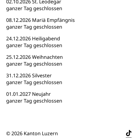
Dienststelle Kultur
Kulturförderung
02.10.2026 St. Leodegar
ganzer Tag geschlossen
Kunst & Kultur (Luzern Tourismus)
Kulturpolitik, Sprachförderung, Denkmalpflege,
kulturelles Angebot, Kulturerbe, kulturelles Erbe,
08.12.2026 Mariä Empfängnis
Nachwuchsförderung, Vermittlung, Selektive
ganzer Tag geschlossen
Förderung, Kulturausschreibungen, Kulturpreis,
Werkbeitrag, Produktionsbeitrag, Recherche,
24.12.2026 Heiligabend
Bildende Kunst, Angewandte Kunst, Theater/Tanz,
ganzer Tag geschlossen
Musik, Entwicklung, Programmbeiträge,
Filmförderung, Regionale Förderfonds,
25.12.2026 Weihnachten
Werkankäufe, Kunstankäufe, Kunst und Bau, Schule
ganzer Tag geschlossen
und Kultur, Kulturgesuche, Kulturvermittlung
31.12.2026 Silvester
Kulturförderung und Vermittlung
ganzer Tag geschlossen
Angebote für Schulklassen
Mobilität
01.01.2027 Neujahr
Zentralschweizer Filmförderung
ganzer Tag geschlossen
Schiene und öffentlicher Verkehr
Schienenverkehr, Zugverkehr, Bahnverkehr,
Transportmittel, öffentlicher Verkehr
© 2026 Kanton Luzern
Verkehrsverbund Luzern VVL
Schifffahrt