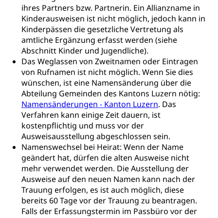
internationale Erschöpfung, Preisabsprache, Kartell,
ihres Partners bzw. Partnerin. Ein Allianzname in
Cassis-deDijon-Prinzip
Kinderausweisen ist nicht möglich, jedoch kann in
Kinderpässen die gesetzliche Vertretung als
Lebensmittelkontrolle und
Krankenversicherung
amtliche Ergänzung erfasst werden (siehe
Verbraucherschutz
Unfallversicherung, Berufsunfallversicherung,
Abschnitt Kinder und Jugendliche).
Krankheit, Unfall, Prämienverbilligung,
Das Weglassen von Zweitnamen oder Eintragen
Krankenkasse
von Rufnamen ist nicht möglich. Wenn Sie dies
wünschen, ist eine Namensänderung über die
Krankenversicherung (WAS Luzern)
Lebensmittelsicherheit
Abteilung Gemeinden des Kantons Luzern nötig:
Namensänderungen - Kanton Luzern
Prämienverbilligung (WAS Luzern)
. Das
sichere Lebensmittel, Lebensmittelkontrolle,
Lebensmittelhygiene, Produktesicherheit
Verfahren kann einige Zeit dauern, ist
Obligatorische Krankenversicherung (WAS
kostenpflichtig und muss vor der
Luzern)
Trinkwasser
Prävention
Ausweisausstellung abgeschlossen sein.
Namenswechsel bei Heirat: Wenn der Name
Kranken- und Unfallversicherung
Lebensmittel
Gesundheitsvorsorge, Wellness, Unfallverhütung,
geändert hat, dürfen die alten Ausweise nicht
Suchtprävention, Alkoholprävention,
mehr verwendet werden. Die Ausstellung der
Tabakprävention, Primärprävention,
Ausweise auf den neuen Namen kann nach der
Sekundärprävention, Tertiärprävention
Trauung erfolgen, es ist auch möglich, diese
Darmkrebsvorsorge
Soziale Sicherheit
bereits 60 Tage vor der Trauung zu beantragen.
Falls der Erfassungstermin im Passbüro vor der
Kantonales Tabakpräventionsprogramm
Sozialversicherungen, Sozialpolitik,