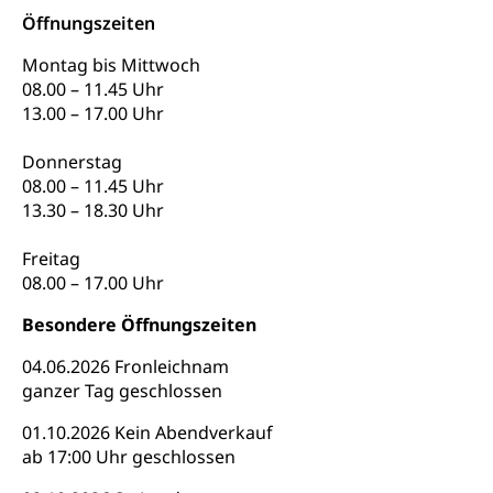
Säule, Hilflosenentschädigung,
Öffnungszeiten
Ergänzungsleistungen, Altersvorsorge,
Todesfallversicherung
Montag bis Mittwoch
08.00 – 11.45 Uhr
Hilfslosenentschädigung (WAS Luzern)
Behinderung
13.00 – 17.00 Uhr
AHV-Hinterlassenenrente (WAS Luzern)
Körperbehinderung, körperliche Behinderung,
geistige Behinderung, psychische Behinderung,
Donnerstag
AHV-Beiträge (WAS Luzern)
Erwerbsunfähigkeit, Behinderte
08.00 – 11.45 Uhr
Informationsstelle AHV/IV
13.30 – 18.30 Uhr
Inklusion im Sport
Ergänzungsleistungen (EL) (WAS Luzern)
Freitag
Menschen mit Behinderungen
Kultur und Medien
08.00 – 17.00 Uhr
AHV-Altersrente (WAS Luzern)
IV-Leistungen (WAS Luzern)
Besondere Öffnungszeiten
Archive und Bibliotheken
Bücher, Bundesarchiv, Landesbibliothek
04.06.2026 Fronleichnam
ganzer Tag geschlossen
Staatsarchiv Luzern
Kulturelle Einrichtungen
01.10.2026 Kein Abendverkauf
Zentral- und Hochschulbibliothek
Museen, Theater, Bibliotheken
ab 17:00 Uhr geschlossen
Archiv der Denkmalpflege