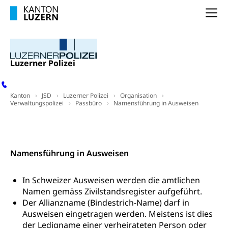
Dienstleistungen, Hochschule Luzern,
Finanzielle Unterstützung Pädagogische
Musikschulen
Na
Fachhochschule Zentralschweiz, HSLU,
Hochschule PHLU
Pädagogische Hochschule Luzern, PH Luzern, UniLU,
Schulferien
swissuniversities (Dachorganisation der Schweizer
Stipendien Hochschule Luzern hslu
Hochschulen)
Früherziehung
Luzerner Polizei
Schuldienste
swissuniversities
Vorschule
Betreuungsangebote
Universität Luzern
Kindergarten, Kinderkrippe, Krippe, Kinderhort,
Kanton
Kindertagesstätte, Spielgruppe, Tagesmutter,
JSD
Luzerner Polizei
Organisation
Schulliste
Fachstelle Hochschulbildung
Verwaltungspolizei
Passbüro
Namensführung in Ausweisen
Freiwilliges Kindergarten Jahr
Heilpädagogische Schulen
Kinderbetreuung
Kontakt
Freiwilliger Schulsport
Freiwilliges Kindergarten Jahr
Gesundheit und Soziales
Namensführung in Ausweisen
Frühe Sprachförderung
Konsumentenschutz
Kindergarten & Basisstufe
In Schweizer Ausweisen werden die amtlichen
Namen gemäss Zivilstandsregister aufgeführt.
Konsumentenrechte, Produktsicherheit,
Frühe Förderung
Preisüberwachung, Preisüberwacher,
Der Allianzname (Bindestrich-Name) darf in
Konsumentenorganisation, parallele Einfuhr,
Ausweisen eingetragen werden. Meistens ist dies
regionale Erschöpfung, nationale Erschöpfung,
der Ledigname einer verheirateten Person oder