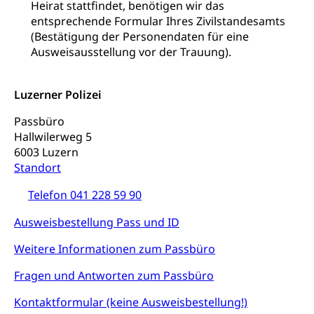
Heirat stattfindet, benötigen wir das
Arbeitslosenversicherung,
entsprechende Formular Ihres Zivilstandesamts
Gesundheitsförderung
Mutterschaftsversicherung, Krankenversicherung,
(Bestätigung der Personendaten für eine
Unfallversicherung, Invalidenversicherung,
Prävention (Polizei)
Sozialhilfe
Ausweisausstellung vor der Trauung).
Suchtprävention
Kranken- und Unfallversicherung
Sucht und Drogen
Gesundheitsversorgung
Luzerner Polizei
(gruezi.lu.ch)
Drogenabhängigkeit, Drogensucht,
Medikamentenabhängigkeit,
Krankenversicherung (WAS Luzern)
Passbüro
Arzneimittelabhängigkeit, Suchtkrankheit,
Hallwilerweg 5
Existenzsicherung - Sozialhilfe
Drogenabhängige, Drogensüchtige,
6003 Luzern
Betäubungsmittel, Suchtmittel, Psychopharmaka
Standort
Soziales und Gesellschaft (Dienststelle)
Fachstelle Sucht Region Luzern
Gesundheitsversorgung
Opferhilfe
Telefon 041 228 59 90
Drogen (Polizei)
Gesundheitsversorgung, Spital, Pflegeinitiative,
Arbeitslosenversicherung (WAS Luzern)
Ausweisbestellung Pass und ID
Ambulant vor stationär, AVOS, Patientendossier
Sucht
Invalidenversicherung (WAS Luzern)
Weitere Informationen zum Passbüro
Gesundheitsversorgung
AHV / IV
Soziale Sicherheit
Fragen und Antworten zum Passbüro
Altersrente, Invalidenrente, Witwenrente,
Sozialversicherung, Vorsorgeeinrichtung,
Kontaktformular (keine Ausweisbestellung!)
Pensionskasse, erste Säule, zweite Säule, dritte