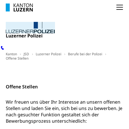
Frühpensionierung, Altersrente, berufliche
Vorsorge, Altersvorsorge
Handelsregister Luzern
Na
Dienststelle Steuern - Wissenswertes
AHV-Altersrente (WAS Luzern)
Selbständige (WAS Luzern)
LUPK - Luzerner Pensionskasse
Bildung und Forschung
Luzerner Polizei
Altersvorsorge (gruezi.lu.ch)
Wissenschaftsförderung
Forschungsförderung, Wissenschaftsmarketing,
Kanton
JSD
Luzerner Polizei
Berufe bei der Polizei
Offene Stellen
Wissenschaft, Forschung, Entwicklung, Projekte
Pilotprojekte Klima
Kontakt
Erwachsenenbildung und Weiterbildung
Innovative Projekte Landwirtschaft und
Umschulung, zweiter Bildungsweg,
Offene Stellen
Nachdiplomstudium, Zusatzlehre, Höhere
Wald
Berufsbildung, Berufsmatura nach Lehre,
Projektförderung Universität Luzern unilu
Neuorientierung, Grundkompetenzen,
Wir freuen uns über Ihr Interesse an unsern offenen
Berufsberatung, Standortbestimmung,
Stellen und laden Sie ein, sich bei uns zu bewerben. Je
Studienberatung, Beratung und Unterstützung,
nach gesuchter Funktion gestaltet sich der
Berufsabschluss für Erwachsene
Bewerbungsprozess unterschiedlich:
Erwachsenenmatura
Berufliche Grundbildung