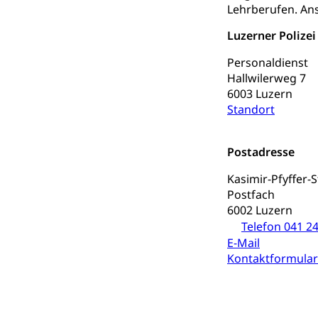
Berufsmaturi
Lehrberufen. Ans
und Vollzeitsch
Luzerner Polizei
Berufsbildung
Obligatorische
Personaldienst
Fach- & Wirt
Schulpflicht, S
Hallwilerweg 7
Psychomotorik, 
Gymnasien & 
6003 Luzern
Standort
Kantonale S
Stipendien un
Gesundheits
Sonderschul
Studienbeihilfe
Postadresse
Heilpädagogi
Stipendien U
Universität
Kasimir-Pfyffer-
Fachstelle St
Technische Hoch
Postfach
Hochschulbildung
6002 Luzern
Finanzielle 
Hochschule Luze
Telefon 041 24
(Dachorganisati
E-Mail
Kontaktformular
swissunivers
Vorschule
Kindergarten, Ki
Kinderbetre