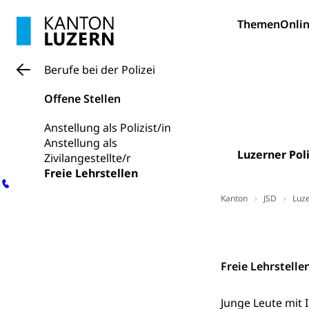
Bildung und Fo
Themen
Onlin
Wissenschaft
Forschungsförde
Berufe bei der Polizei
Pilotprojekt
Erwachsenenb
Offene Stellen
Umschulung, zwe
Grundkompetenze
Anstellung als Polizist/in
Anstellung als
Erwachsene
Berufliche Gr
Luzerner Poli
Zivilangestellte/r
Freie Lehrstellen
Fachperson B
Lehre, Berufsfac
Allgemeinbil
Kanton
JSD
Luze
Schulen und 
Hochschule F
Bildung & Be
Kontakt
Fremdsprache
Studium, Hochsc
Berufsabschl
Information
Freie Lehrstelle
Campus Hor
Mittelschulen
Berufslehre (
Pädagogische
Gymnasium, Hand
Junge Leute mit 
Informatikmitte