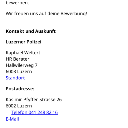
Hochschulen)
Früherziehung
bewerben.
Schuldienste
swissuniversities
Wir freuen uns auf deine Bewerbung!
Vorschule
Betreuungsangebote
Universität Luzern
Kindergarten, Kinderkrippe, Krippe, Kinderhort,
Kindertagesstätte, Spielgruppe, Tagesmutter,
Kontakt und Auskunft
Schulliste
Fachstelle Hochschulbildung
Freiwilliges Kindergarten Jahr
Heilpädagogische Schulen
Luzerner Polizei
Kinderbetreuung
Freiwilliger Schulsport
Raphael Weltert
Freiwilliges Kindergarten Jahr
Gesundheit und Soziales
HR Berater
Hallwilerweg 7
Frühe Sprachförderung
6003 Luzern
Konsumentenschutz
Kindergarten & Basisstufe
Standort
Konsumentenrechte, Produktsicherheit,
Frühe Förderung
Preisüberwachung, Preisüberwacher,
Postadresse:
Konsumentenorganisation, parallele Einfuhr,
regionale Erschöpfung, nationale Erschöpfung,
Kasimir-Pfyffer-Strasse 26
internationale Erschöpfung, Preisabsprache, Kartell,
6002 Luzern
Cassis-deDijon-Prinzip
Telefon 041 248 82 16
E-Mail
Lebensmittelkontrolle und
Krankenversicherung
Verbraucherschutz