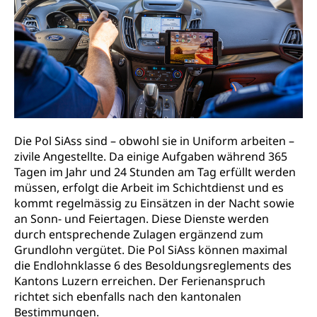
Gymnasien & Fachmittelschulen (beruf.lu.ch)
Berufsmaturität
Kantonale Sportcamps
Stipendien und Darlehen
Studienwahl- und Studienbearatung
Zentrum für Brückenangebote
Primarschule
Studienbeihilfe, Stipendien, Ausbildungsdarlehen
Fachklasse Grafik
Sekundarschule
Stipendien Universität Luzern unilu
Universität
Gesundheitsmittelschule
Schulpflicht
Finanzielle Unterstützung für Ausbildung
Technische Hochschule, Studium,
Informatikmittelschule
Hochschulstudium, Universitätsstudium,
Pflege HF oder Studium Pflege FH
Kindergarten & Basisstufe
universitäre Ausbildung, akademische Ausbildung,
Wirtschaftsmittelschule
Fachstelle Stipendien (beruf.lu.ch)
Hochschulbildung, Hochschule, universitäre
Förderangebote
Die Pol SiAss sind – obwohl sie in Uniform arbeiten –
FMS und Vollzeitschulen mit BM
Hochschule, Bachelor, Master, Doktorat,
Studienbeiträge Höhere Berufsbildung
zivile Angestellte. Da einige Aufgaben während 365
Sonderschulung
Weiterbildung, Forschung, Entwicklung,
Tagen im Jahr und 24 Stunden am Tag erfüllt werden
Dienstleistungen, Hochschule Luzern,
Finanzielle Unterstützung Pädagogische
Musikschulen
Fachhochschule Zentralschweiz, HSLU,
müssen, erfolgt die Arbeit im Schichtdienst und es
Hochschule PHLU
Pädagogische Hochschule Luzern, PH Luzern, UniLU,
kommt regelmässig zu Einsätzen in der Nacht sowie
Schulferien
swissuniversities (Dachorganisation der Schweizer
an Sonn- und Feiertagen. Diese Dienste werden
Stipendien Hochschule Luzern hslu
Hochschulen)
Früherziehung
durch entsprechende Zulagen ergänzend zum
Grundlohn vergütet. Die Pol SiAss können maximal
Schuldienste
swissuniversities
Vorschule
die Endlohnklasse 6 des Besoldungsreglements des
Betreuungsangebote
Universität Luzern
Kantons Luzern erreichen. Der Ferienanspruch
Kindergarten, Kinderkrippe, Krippe, Kinderhort,
Kindertagesstätte, Spielgruppe, Tagesmutter,
richtet sich ebenfalls nach den kantonalen
Schulliste
Fachstelle Hochschulbildung
Freiwilliges Kindergarten Jahr
Bestimmungen.