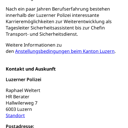
Heilpädagogische Schulen
Kinderbetreuung
Nach ein paar Jahren Berufserfahrung bestehen
Freiwilliger Schulsport
innerhalb der Luzerner Polizei interessante
Freiwilliges Kindergarten Jahr
Gesundheit und Soziales
Karrieremöglichkeiten zur Weiterentwicklung als
Tagesleiter Sicherheitsassistent bis zur Chefin
Frühe Sprachförderung
Transport- und Sicherheitsdienst.
Konsumentenschutz
Kindergarten & Basisstufe
Konsumentenrechte, Produktsicherheit,
Weitere Informationen zu
Frühe Förderung
Preisüberwachung, Preisüberwacher,
den
Anstellungsbedingungen beim Kanton Luzern
.
Konsumentenorganisation, parallele Einfuhr,
regionale Erschöpfung, nationale Erschöpfung,
internationale Erschöpfung, Preisabsprache, Kartell,
Kontakt und Auskunft
Cassis-deDijon-Prinzip
Luzerner Polizei
Lebensmittelkontrolle und
Krankenversicherung
Verbraucherschutz
Raphael Weltert
Unfallversicherung, Berufsunfallversicherung,
HR Berater
Krankheit, Unfall, Prämienverbilligung,
Hallwilerweg 7
Krankenkasse
6003 Luzern
Standort
Krankenversicherung (WAS Luzern)
Lebensmittelsicherheit
Prämienverbilligung (WAS Luzern)
Postadresse:
sichere Lebensmittel, Lebensmittelkontrolle,