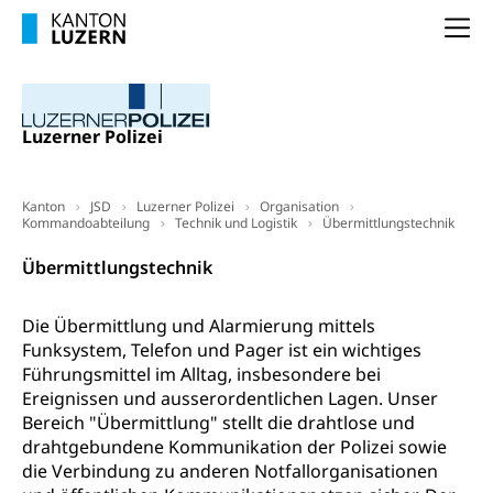
(gewaltpraevention.lu.ch)
Entlassung, Stellenverlust, Arbeitsmangel,
Na
Unterbeschäftigung, Arbeitslosenversicherung,
Arbeitsgericht
Arbeitslosenentschädigung
Schlichtungsbehörde Arbeit
Arbeitslosigkeit (gruezi.lu.ch)
Berufliche Selbständigkeit
Luzerner Polizei
Arbeitslosigkeit und Stellensuche (WAS
selbständig Erwerbender, Freiberufler
Luzern)
Unterstützung der Wirtschaftsförderung
Pensionierung
Kanton
JSD
Luzerner Polizei
Organisation
Arbeitslosenentschädigung (WAS Luzern)
Luzern
Kommandoabteilung
Technik und Logistik
Übermittlungstechnik
Frühpensionierung, Altersrente, berufliche
Vorsorge, Altersvorsorge
Handelsregister Luzern
Übermittlungstechnik
Dienststelle Steuern - Wissenswertes
AHV-Altersrente (WAS Luzern)
Die Übermittlung und Alarmierung mittels
Selbständige (WAS Luzern)
LUPK - Luzerner Pensionskasse
Funksystem, Telefon und Pager ist ein wichtiges
Bildung und Forschung
Führungsmittel im Alltag, insbesondere bei
Altersvorsorge (gruezi.lu.ch)
Ereignissen und ausserordentlichen Lagen. Unser
Wissenschaftsförderung
Bereich "Übermittlung" stellt die drahtlose und
Forschungsförderung, Wissenschaftsmarketing,
drahtgebundene Kommunikation der Polizei sowie
Wissenschaft, Forschung, Entwicklung, Projekte
die Verbindung zu anderen Notfallorganisationen