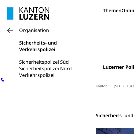
(Dachorganisati
Themen
Onlin
swissunivers
Vorschule
Kindergarten, Ki
Organisation
Kinderbetre
Sicherheits- und
Verkehrspolizei
Frühe Förde
Gesundheit und 
Sicherheitspolizei Süd
Konsumenten
Luzerner Poli
Sicherheitspolizei Nord
Verkehrspolizei
Konsumentenrech
Erschöpfung, nat
Kanton
JSD
Luze
Lebensmittel
Krankenversi
Kontakt
Unfallversicheru
Sicherheits- und
Krankenversi
Lebensmittels
Obligatorisc
sichere Lebensmi