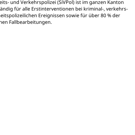
eits- und Verkehrspolizei (SiVPol) ist im ganzen Kanton
ändig für alle Erstinterventionen bei kriminal-, verkehrs-
eitspolizeilichen Ereignissen sowie für über 80 % der
ion, Tabakprävention, Primärprävention,
hen Fallbearbeitungen.
ndheitsförderung
Prävention (Polizei)
icherung, Krankenversicherung, Unfallversicherung,
(WAS Luzern)
Existenzsicherung - Sozialhilfe
sicherung (WAS Luzern)
gigkeit, Suchtkrankheit, Drogenabhängige,
ientendossier
Pensionskasse, erste Säule, zweite Säule, dritte Säule,
rung