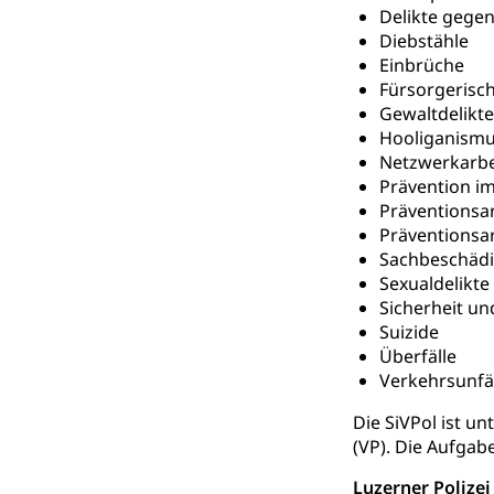
Delikte gegen
Hilfslosenen
Diebstähle
Behinderung
Einbrüche
Informations
Körperbehinderu
Fürsorgerisch
Gewaltdelikte
IV-Leistunge
Inklusion im
Hooliganism
Netzwerkarbe
Kultur und Medi
Prävention i
Präventionsar
Archive und B
Präventions
Sachbeschäd
Bücher, Bundesa
Sexualdelikte
Sicherheit un
Staatsarchiv
Kulturelle Ein
Suizide
Museen, Theater
Überfälle
Verkehrsunfäl
Dienststelle 
Kulturförderu
Die SiVPol ist un
Kulturpolitik, S
(VP). Die Aufgabe
Förderung, Kult
Theater/Tanz, M
Luzerner Polizei