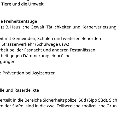
 Tiere und die Umwelt
tschädigung (WAS Luzern)
AHV-Hinterlassenenrente (WA
stelle AHV/IV
Ergänzungsleistungen (EL) (WAS Luzern)
ng, körperliche Behinderung, geistige Behinderung, psychische 
e Freiheitsentzüge
 (z.B. Häusliche Gewalt, Tätlichkeiten und Körperverletzung
n (WAS Luzern)
 Sport
Menschen mit Behinderungen
us
it mit Gemeinden, Schulen und weiteren Behörden
en
m Strassenverkehr (Schulwege usw.)
beit bei der Fasnacht und anderen Festanlässen
ibliotheken
arbeit gegen Dämmerungseinbrüche
igungen
rchiv, Landesbibliothek
d Prävention bei Asylzentren
 Luzern
Zentral- und Hochschulbibliothek
Archiv der 
richtungen
, Bibliotheken
le und Raserdelikte
Kultur
Kunst & Kultur (Luzern Tourismus)
ng
terteilt in die Bereiche Sicherheitspolizei Süd (Sipo Süd), S
prachförderung, Denkmalpflege, kulturelles Angebot, Kulturerbe, k
n der SiVPol sind in die zwei Teilbereiche «polizeiliche Gr
urausschreibungen, Kulturpreis, Werkbeitrag, Produktionsbeitrag
usik, Entwicklung, Programmbeiträge, Filmförderung, Regionale F