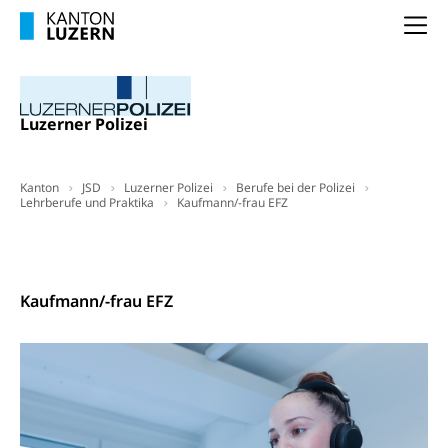
Berufsabschluss für Erwachsene
Pädagogische Hochschule Luzern, PH Luzern
Beruf & Weiterbildung (beruf.lu.ch)
Berufsbildung / Mittelschulen (gruezi.lu.ch)
Obligatorische Schulzeit
Na
Höhere Bildung (hflu.ch)
Höhere Fachschule Luzern HFLU
Berufslehre (beruf.lu.ch)
Fachklasse Grafik (fachklassegrafik.ch)
Schulpflicht, Schulobligatorium, Primarschule,
Beratung & Unterstützung
Fachstelle Berufsbildung
Sekundarschule, Schulferien, Tagesschule,
Fach- & Wirtschafts-Mittelschulzentrum FMZ
Schulergänzende Betreuung, Logopädie,
Neuorientierung
BIZ Beratungs- und Informationszentrum
Luzerner Polizei
Psychomotorik, Schulpsychologie, Schulsozialarbeit,
Gymnasialbildung, Kantonsschulen
für Bildung und Beruf
Heilpädagogik und Sonderschulen
Gymnasien & Fachmittelschulen (beruf.lu.ch)
Berufsmaturität
Kantonale Sportcamps
Stipendien und Darlehen
Kanton
JSD
Luzerner Polizei
Berufe bei der Polizei
Studienwahl- und Studienbearatung
Zentrum für Brückenangebote
Lehrberufe und Praktika
Kaufmann/-frau EFZ
Primarschule
Studienbeihilfe, Stipendien, Ausbildungsdarlehen
Fachklasse Grafik
Kontakt
Sekundarschule
Stipendien Universität Luzern unilu
Universität
Gesundheitsmittelschule
Schulpflicht
Finanzielle Unterstützung für Ausbildung
Technische Hochschule, Studium,
Kaufmann/-frau EFZ
Informatikmittelschule
Hochschulstudium, Universitätsstudium,
Pflege HF oder Studium Pflege FH
Kindergarten & Basisstufe
universitäre Ausbildung, akademische Ausbildung,
Wirtschaftsmittelschule
Fachstelle Stipendien (beruf.lu.ch)
Hochschulbildung, Hochschule, universitäre
Förderangebote
FMS und Vollzeitschulen mit BM
Hochschule, Bachelor, Master, Doktorat,
Studienbeiträge Höhere Berufsbildung
Sonderschulung
Weiterbildung, Forschung, Entwicklung,
Dienstleistungen, Hochschule Luzern,
Finanzielle Unterstützung Pädagogische
Musikschulen
Fachhochschule Zentralschweiz, HSLU,
Hochschule PHLU