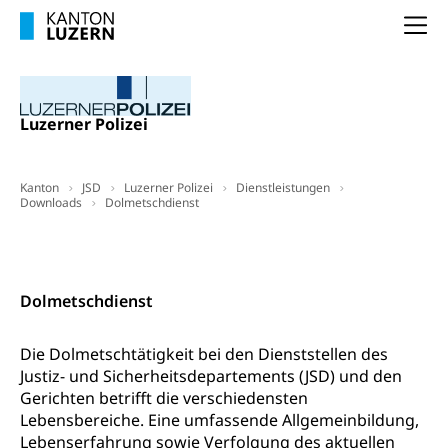
Universität Luzern
Kindergarten, Kinderkrippe, Krippe, Kinderhort,
Kindertagesstätte, Spielgruppe, Tagesmutter,
Schulliste
Fachstelle Hochschulbildung
Na
Freiwilliges Kindergarten Jahr
Heilpädagogische Schulen
Kinderbetreuung
Freiwilliger Schulsport
Freiwilliges Kindergarten Jahr
Luzerner Polizei
Gesundheit und Soziales
Frühe Sprachförderung
Konsumentenschutz
Kindergarten & Basisstufe
Kanton
JSD
Luzerner Polizei
Dienstleistungen
Downloads
Dolmetschdienst
Konsumentenrechte, Produktsicherheit,
Frühe Förderung
Preisüberwachung, Preisüberwacher,
Konsumentenorganisation, parallele Einfuhr,
Aktuell gesucht
Kontakt
regionale Erschöpfung, nationale Erschöpfung,
internationale Erschöpfung, Preisabsprache, Kartell,
Dolmetschdienst
Cassis-deDijon-Prinzip
Lebensmittelkontrolle und
Krankenversicherung
Die Dolmetschtätigkeit bei den Dienststellen des
Verbraucherschutz
Justiz- und Sicherheitsdepartements (JSD) und den
Unfallversicherung, Berufsunfallversicherung,
Gerichten betrifft die verschiedensten
Krankheit, Unfall, Prämienverbilligung,
Krankenkasse
Lebensbereiche. Eine umfassende Allgemeinbildung,
Lebenserfahrung sowie Verfolgung des aktuellen