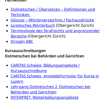
Fachwissen
Medikamentenabhängigkeit,
Krankenversicherung (WAS Luzern)
Arzneimittelabhängigkeit, Suchtkrankheit,
Existenzsicherung - Sozialhilfe
Dolmetschen / Übersetzen – Definitionen und
Drogenabhängige, Drogensüchtige,
Betäubungsmittel, Suchtmittel, Psychopharmaka
Techniken
Soziales und Gesellschaft (Dienststelle)
Glossar – Wörterverzeichnis / Fachausdrücke
Fachstelle Sucht Region Luzern
Gesundheitsversorgung
Juristisches Wörterbuch
(Obergericht Zürich)
Opferhilfe
Terminologie des Strafrechts und angrenzender
Drogen (Polizei)
Gesundheitsversorgung, Spital, Pflegeinitiative,
Arbeitslosenversicherung (WAS Luzern)
Bereiche
(Obergericht Zürich)
Ambulant vor stationär, AVOS, Patientendossier
Sucht
Drogen ABC
Invalidenversicherung (WAS Luzern)
Gesundheitsversorgung
AHV / IV
Soziale Sicherheit
Kursausschreibungen
Dolmetschen bei Behörden und Gerichten
Altersrente, Invalidenrente, Witwenrente,
Sozialversicherung, Vorsorgeeinrichtung,
CARITAS Schweiz, Bildungsangebote /
Pensionskasse, erste Säule, zweite Säule, dritte
Säule, Hilflosenentschädigung,
Kursausschreibung
Ergänzungsleistungen, Altersvorsorge,
CARITAS Schweiz, Anmeldeformular für Kurse in
Todesfallversicherung
Luzern
Lehrgang Dolmetschen 2, Dolmetschen bei
Hilfslosenentschädigung (WAS Luzern)
Behinderung
Behörden und Gerichten
INTERPRET, Weiterbildungsangebote
AHV-Hinterlassenenrente (WAS Luzern)
Körperbehinderung, körperliche Behinderung,
geistige Behinderung, psychische Behinderung,
AHV-Beiträge (WAS Luzern)
Erwerbsunfähigkeit, Behinderte