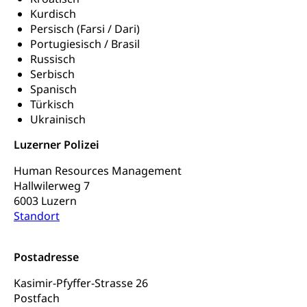
Werkankäufe, Kunstankäufe, Kunst und Bau, Schule
Kurdisch
und Kultur, Kulturgesuche, Kulturvermittlung
Persisch (Farsi / Dari)
Portugiesisch / Brasil
Kulturförderung und Vermittlung
Russisch
Serbisch
Angebote für Schulklassen
Mobilität
Spanisch
Zentralschweizer Filmförderung
Türkisch
Schiene und öffentlicher Verkehr
Ukrainisch
Schienenverkehr, Zugverkehr, Bahnverkehr,
Luzerner Polizei
Transportmittel, öffentlicher Verkehr
Human Resources Management
Verkehrsverbund Luzern VVL
Schifffahrt
Hallwilerweg 7
6003 Luzern
Öffentlicher Verkehr Luzern Mobil
Schiffsverkehr, Binnenschifffahrt, Seeschifffahrt,
Standort
Flussschifffahrt
Schifffahrt (Strassenverkehrsamt)
Strasse
Postadresse
Autoverkehr, Lastwagenverkehr, Schwerverkehr,
Kasimir-Pfyffer-Strasse 26
leistungsabhängige Schwerverkehrsabgabe,
Postfach
Langsamverkehr, Transportmittel, Auto, Motorrad,