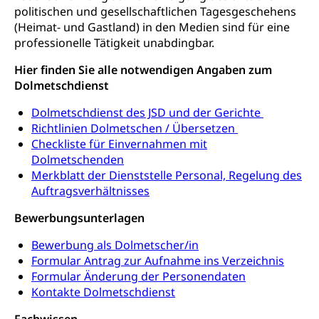
Krankenversicherung (WAS Luzern)
Lebensmittelsicherheit
politischen und gesellschaftlichen Tagesgeschehens
(Heimat- und Gastland) in den Medien sind für eine
Prämienverbilligung (WAS Luzern)
sichere Lebensmittel, Lebensmittelkontrolle,
professionelle Tätigkeit unabdingbar.
Lebensmittelhygiene, Produktesicherheit
Obligatorische Krankenversicherung (WAS
Hier finden Sie alle notwendigen Angaben zum
Luzern)
Trinkwasser
Prävention
Dolmetschdienst
Kranken- und Unfallversicherung
Lebensmittel
Gesundheitsvorsorge, Wellness, Unfallverhütung,
Dolmetschdienst des JSD und der Gerichte
Suchtprävention, Alkoholprävention,
Richtlinien Dolmetschen / Übersetzen
Tabakprävention, Primärprävention,
Sekundärprävention, Tertiärprävention
Checkliste für Einvernahmen mit
Dolmetschenden
Darmkrebsvorsorge
Soziale Sicherheit
Merkblatt der Dienststelle Personal, Regelung des
Auftragsverhältnisses
Kantonales Tabakpräventionsprogramm
Sozialversicherungen, Sozialpolitik,
Arbeitslosenversicherung,
Bewerbungsunterlagen
Gesundheitsförderung
Mutterschaftsversicherung, Krankenversicherung,
Unfallversicherung, Invalidenversicherung,
Bewerbung als Dolmetscher/in
Prävention (Polizei)
Sozialhilfe
Formular Antrag zur Aufnahme ins Verzeichnis
Suchtprävention
Formular Änderung der Personendaten
Kranken- und Unfallversicherung
Sucht und Drogen
Kontakte Dolmetschdienst
Gesundheitsversorgung
(gruezi.lu.ch)
Drogenabhängigkeit, Drogensucht,