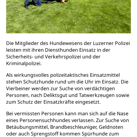
Lehrstellensuche, Berufsmaturität,
Fachperson Betreuung (verkürzte
Brückenangebote, Zugewanderte & Arbeitsmarkt,
Grundbildung)
Fachstelle Berufsbildung
Fachperson Gesundheit (verkürzte
Schulen und Berufsbildungszentren
Hochschule Fachhochschule
Grundbildung)
Integrationsvorlehre INVOL Zentralschweiz
Studium, Hochschulstudium, tertiäre Bildung
Allgemeinbildung für Erwachsene
Die Mitglieder des Hundewesens der Luzerner Polizei
Fremdsprachen in der Berufslehre –
leisten mit ihren Diensthunden Einsatz in der
Berufsberatung (berufsberatung.ch)
Campus Horw
Mittelschulen
MobiLingua
Sicherheits- und Verkehrspolizei und der
Grundkompetenzen (einfach-besser.ch)
Campus Horw (HSLU)
Gymnasium, Handelsmittelschule, Sekundarstufe II,
Kriminalpolizei.
Informationen für Lernende und Gesetzliche
Kantonsschule, Fachmittelschule, Fachmatura,
Bildung & Berufsabschluss für Erwachsene
Fachstelle Hochschulbildung
Vertreter
Fachklasse Grafik Luzern, Berufsmatura,
Als wirkungsvolles polizeitaktisches Einsatzmittel
Informatikmittelschule, Fachmittelschulzentrum
stehen Schutzhunde rund um die Uhr im Einsatz. Die
Lehre nach dem Gymnasium
Hochschulen
Informationen für zugewanderte Personen
FMS, Fachmittelschulen, Vollzeitschulen mit
Vierbeiner werden zur Suche von verdächtigen
Berufsmatura BM, Aufnahmebedingungen FMS und
Höhere Berufsbildung
Hochschule Luzern HSLU
Schnupperlehre & Lehrstellensuche
Personen, nach Deliktsgut und Tatwerkzeugen sowie
Vollzeitschulen mit BM
zum Schutz der Einsatzkräfte eingesetzt.
Berufsabschluss für Erwachsene
Pädagogische Hochschule Luzern, PH Luzern
Beruf & Weiterbildung (beruf.lu.ch)
Berufsbildung / Mittelschulen (gruezi.lu.ch)
Obligatorische Schulzeit
Bei vermissten Personen kann man sich auf die Nase
Höhere Bildung (hflu.ch)
Höhere Fachschule Luzern HFLU
Berufslehre (beruf.lu.ch)
eines Personensuchhundes verlassen. Zur Suche von
Fachklasse Grafik (fachklassegrafik.ch)
Schulpflicht, Schulobligatorium, Primarschule,
Beratung & Unterstützung
Fachstelle Berufsbildung
Betäubungsmittel, Brandbeschleuniger, Geldnoten
Sekundarschule, Schulferien, Tagesschule,
Fach- & Wirtschafts-Mittelschulzentrum FMZ
Schulergänzende Betreuung, Logopädie,
oder auch Sprengstoff kommen Spürhunde zum
Neuorientierung
BIZ Beratungs- und Informationszentrum