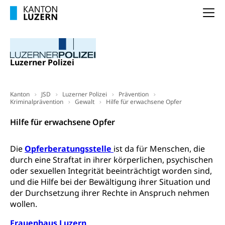
(gewaltpraevention.lu.ch)
Entlassung, Stellenverlust, Arbeitsmangel,
Na
Unterbeschäftigung, Arbeitslosenversicherung,
Arbeitsgericht
Arbeitslosenentschädigung
Schlichtungsbehörde Arbeit
Arbeitslosigkeit (gruezi.lu.ch)
Berufliche Selbständigkeit
Luzerner Polizei
Arbeitslosigkeit und Stellensuche (WAS
selbständig Erwerbender, Freiberufler
Luzern)
Unterstützung der Wirtschaftsförderung
Pensionierung
Kanton
JSD
Luzerner Polizei
Prävention
Arbeitslosenentschädigung (WAS Luzern)
Luzern
Kriminalprävention
Gewalt
Hilfe für erwachsene Opfer
Frühpensionierung, Altersrente, berufliche
Vorsorge, Altersvorsorge
Handelsregister Luzern
Hilfe für erwachsene Opfer
Dienststelle Steuern - Wissenswertes
AHV-Altersrente (WAS Luzern)
Die
Opferberatungsstelle
ist da für Menschen, die
Selbständige (WAS Luzern)
LUPK - Luzerner Pensionskasse
durch eine Straftat in ihrer körperlichen, psychischen
Bildung und Forschung
oder sexuellen Integrität beeinträchtigt worden sind,
Altersvorsorge (gruezi.lu.ch)
und die Hilfe bei der Bewältigung ihrer Situation und
Wissenschaftsförderung
der Durchsetzung ihrer Rechte in Anspruch nehmen
Forschungsförderung, Wissenschaftsmarketing,
wollen.
Wissenschaft, Forschung, Entwicklung, Projekte
Frauenhaus Luzern