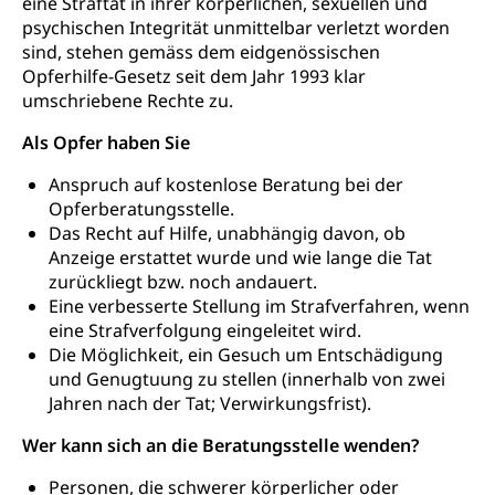
eine Straftat in ihrer körperlichen, sexuellen und
Gesundheit und Soziales
psychischen Integrität unmittelbar verletzt worden
Frühe Sprachförderung
sind, stehen gemäss dem eidgenössischen
Konsumentenschutz
Kindergarten & Basisstufe
Opferhilfe-Gesetz seit dem Jahr 1993 klar
Konsumentenrechte, Produktsicherheit,
umschriebene Rechte zu.
Frühe Förderung
Preisüberwachung, Preisüberwacher,
Konsumentenorganisation, parallele Einfuhr,
Als Opfer haben Sie
regionale Erschöpfung, nationale Erschöpfung,
internationale Erschöpfung, Preisabsprache, Kartell,
Anspruch auf kostenlose Beratung bei der
Cassis-deDijon-Prinzip
Opferberatungsstelle.
Das Recht auf Hilfe, unabhängig davon, ob
Lebensmittelkontrolle und
Krankenversicherung
Anzeige erstattet wurde und wie lange die Tat
Verbraucherschutz
zurückliegt bzw. noch andauert.
Unfallversicherung, Berufsunfallversicherung,
Eine verbesserte Stellung im Strafverfahren, wenn
Krankheit, Unfall, Prämienverbilligung,
Krankenkasse
eine Strafverfolgung eingeleitet wird.
Die Möglichkeit, ein Gesuch um Entschädigung
Krankenversicherung (WAS Luzern)
Lebensmittelsicherheit
und Genugtuung zu stellen (innerhalb von zwei
Jahren nach der Tat; Verwirkungsfrist).
Prämienverbilligung (WAS Luzern)
sichere Lebensmittel, Lebensmittelkontrolle,
Lebensmittelhygiene, Produktesicherheit
Wer kann sich an die Beratungsstelle wenden?
Obligatorische Krankenversicherung (WAS
Luzern)
Trinkwasser
Prävention
Personen, die schwerer körperlicher oder