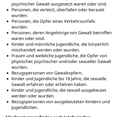
psychischer Gewalt ausgesetzt waren oder sind.
Kranken- und Unfallversicherung
Lebensmittel
Gesundheitsvorsorge, Wellness, Unfallverhütung,
Personen, die verletzt, überfallen oder beraubt
Suchtprävention, Alkoholprävention,
wurden.
Tabakprävention, Primärprävention,
Sekundärprävention, Tertiärprävention
Personen, die Opfer eines Verkehrsunfalls
wurden.
Darmkrebsvorsorge
Soziale Sicherheit
Personen, deren Angehörige von Gewalt betroffen
waren oder sind.
Kantonales Tabakpräventionsprogramm
Sozialversicherungen, Sozialpolitik,
Kinder und männliche Jugendliche, die körperlich
Arbeitslosenversicherung,
Gesundheitsförderung
misshandelt werden oder wurden.
Mutterschaftsversicherung, Krankenversicherung,
Frauen und weibliche Jugendliche, die Opfer von
Unfallversicherung, Invalidenversicherung,
Prävention (Polizei)
Sozialhilfe
physischer, psychischer und/oder sexueller Gewalt
wurden.
Suchtprävention
Kranken- und Unfallversicherung
Sucht und Drogen
Bezugspersonen von Gewaltopfern.
Gesundheitsversorgung
(gruezi.lu.ch)
Kinder und Jugendliche bis 18 Jahre, die sexuelle
Drogenabhängigkeit, Drogensucht,
Gewalt erfahren oder erfahren haben.
Medikamentenabhängigkeit,
Krankenversicherung (WAS Luzern)
Kinder und Jugendliche, die sexuell ausgebeutet
Arzneimittelabhängigkeit, Suchtkrankheit,
Existenzsicherung - Sozialhilfe
Drogenabhängige, Drogensüchtige,
werden oder wurden.
Betäubungsmittel, Suchtmittel, Psychopharmaka
Bezugspersonen von ausgebeuteten Kindern und
Soziales und Gesellschaft (Dienststelle)
Jugendlichen.
Fachstelle Sucht Region Luzern
Gesundheitsversorgung
Opferhilfe