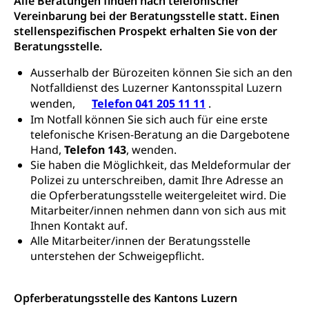
Alle Beratungen finden nach telefonischer
Drogen (Polizei)
Gesundheitsversorgung, Spital, Pflegeinitiative,
Arbeitslosenversicherung (WAS Luzern)
Vereinbarung bei der Beratungsstelle statt. Einen
Ambulant vor stationär, AVOS, Patientendossier
stellenspezifischen Prospekt erhalten Sie von der
Sucht
Invalidenversicherung (WAS Luzern)
Beratungsstelle.
Gesundheitsversorgung
AHV / IV
Soziale Sicherheit
Ausserhalb der Bürozeiten können Sie sich an den
Altersrente, Invalidenrente, Witwenrente,
Notfalldienst des Luzerner Kantonsspital Luzern
Sozialversicherung, Vorsorgeeinrichtung,
Pensionskasse, erste Säule, zweite Säule, dritte
wenden,
Telefon 041 205 11 11
.
Säule, Hilflosenentschädigung,
Im Notfall können Sie sich auch für eine erste
Ergänzungsleistungen, Altersvorsorge,
telefonische Krisen-Beratung an die Dargebotene
Todesfallversicherung
Hand,
Telefon 143
, wenden.
Sie haben die Möglichkeit, das Meldeformular der
Hilfslosenentschädigung (WAS Luzern)
Behinderung
Polizei zu unterschreiben, damit Ihre Adresse an
AHV-Hinterlassenenrente (WAS Luzern)
Körperbehinderung, körperliche Behinderung,
die Opferberatungsstelle weitergeleitet wird. Die
geistige Behinderung, psychische Behinderung,
Mitarbeiter/innen nehmen dann von sich aus mit
AHV-Beiträge (WAS Luzern)
Erwerbsunfähigkeit, Behinderte
Ihnen Kontakt auf.
Alle Mitarbeiter/innen der Beratungsstelle
Informationsstelle AHV/IV
Inklusion im Sport
unterstehen der Schweigepflicht.
Ergänzungsleistungen (EL) (WAS Luzern)
Menschen mit Behinderungen
Kultur und Medien
AHV-Altersrente (WAS Luzern)
Opferberatungsstelle des Kantons Luzern