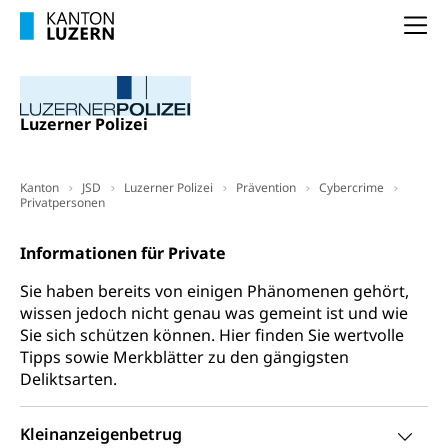
Frühpensionierung, Altersrente, berufliche
Vorsorge, Altersvorsorge
Handelsregister Luzern
Na
Dienststelle Steuern - Wissenswertes
AHV-Altersrente (WAS Luzern)
Selbständige (WAS Luzern)
LUPK - Luzerner Pensionskasse
Bildung und Forschung
Luzerner Polizei
Altersvorsorge (gruezi.lu.ch)
Wissenschaftsförderung
Kanton
Forschungsförderung, Wissenschaftsmarketing,
JSD
Luzerner Polizei
Prävention
Cybercrime
Privatpersonen
Wissenschaft, Forschung, Entwicklung, Projekte
Luzerner
Pilotprojekte Klima
Erwachsenenbildung und Weiterbildung
Informationen für Private
Polizei
Innovative Projekte Landwirtschaft und
Umschulung, zweiter Bildungsweg,
Sie haben bereits von einigen Phänomenen gehört,
Nachdiplomstudium, Zusatzlehre, Höhere
Wald
wissen jedoch nicht genau was gemeint ist und wie
Berufsbildung, Berufsmatura nach Lehre,
Sie sich schützen können. Hier finden Sie wertvolle
Projektförderung Universität Luzern unilu
Neuorientierung, Grundkompetenzen,
Tipps sowie Merkblätter zu den gängigsten
Berufsberatung, Standortbestimmung,
Deliktsarten.
Studienberatung, Beratung und Unterstützung,
Berufsabschluss für Erwachsene
Kleinanzeigenbetrug
Erwachsenenmatura
Berufliche Grundbildung