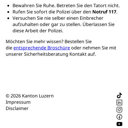
Finanzielle Unterstützung für Ausbildung
Technische Hochschule, Studium,
Informatikmittelschule
Bewahren Sie Ruhe. Betreten Sie den Tatort nicht.
Hochschulstudium, Universitätsstudium,
Pflege HF oder Studium Pflege FH
Kindergarten & Basisstufe
universitäre Ausbildung, akademische Ausbildung,
Rufen Sie sofort die Polizei über den
Notruf 117
.
Wirtschaftsmittelschule
Fachstelle Stipendien (beruf.lu.ch)
Hochschulbildung, Hochschule, universitäre
Förderangebote
Versuchen Sie nie selber einen Einbrecher
FMS und Vollzeitschulen mit BM
Hochschule, Bachelor, Master, Doktorat,
aufzuhalten oder gar zu stellen. Überlassen Sie
Studienbeiträge Höhere Berufsbildung
Sonderschulung
Weiterbildung, Forschung, Entwicklung,
diese Arbeit der Polizei.
Dienstleistungen, Hochschule Luzern,
Finanzielle Unterstützung Pädagogische
Musikschulen
Fachhochschule Zentralschweiz, HSLU,
Möchten Sie mehr wissen? Bestellen Sie
Hochschule PHLU
Pädagogische Hochschule Luzern, PH Luzern, UniLU,
Schulferien
die
entsprechende Broschüre
oder nehmen Sie mit
swissuniversities (Dachorganisation der Schweizer
Stipendien Hochschule Luzern hslu
unserer Sicherheitsberatung Kontakt auf.
Hochschulen)
Früherziehung
Schuldienste
swissuniversities
Vorschule
Betreuungsangebote
Universität Luzern
Kindergarten, Kinderkrippe, Krippe, Kinderhort,
Kindertagesstätte, Spielgruppe, Tagesmutter,
Schulliste
Fachstelle Hochschulbildung
Freiwilliges Kindergarten Jahr
Heilpädagogische Schulen
© 2026 Kanton Luzern
Kinderbetreuung
Impressum
Freiwilliger Schulsport
Disclaimer
Freiwilliges Kindergarten Jahr
Gesundheit und Soziales
Frühe Sprachförderung
Konsumentenschutz