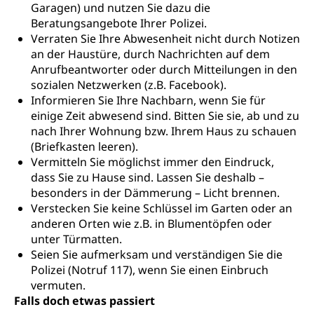
MobiLingua
Garagen) und nutzen Sie dazu die
Grundkompetenzen (einfach-besser.ch)
Campus Horw (HSLU)
Gymnasium, Handelsmittelschule, Sekundarstufe II,
Beratungsangebote Ihrer Polizei.
Informationen für Lernende und Gesetzliche
Kantonsschule, Fachmittelschule, Fachmatura,
Verraten Sie Ihre Abwesenheit nicht durch Notizen
Bildung & Berufsabschluss für Erwachsene
Fachstelle Hochschulbildung
Vertreter
Fachklasse Grafik Luzern, Berufsmatura,
an der Haustüre, durch Nachrichten auf dem
Informatikmittelschule, Fachmittelschulzentrum
Lehre nach dem Gymnasium
Hochschulen
Informationen für zugewanderte Personen
Anrufbeantworter oder durch Mitteilungen in den
FMS, Fachmittelschulen, Vollzeitschulen mit
sozialen Netzwerken (z.B. Facebook).
Berufsmatura BM, Aufnahmebedingungen FMS und
Höhere Berufsbildung
Hochschule Luzern HSLU
Schnupperlehre & Lehrstellensuche
Vollzeitschulen mit BM
Informieren Sie Ihre Nachbarn, wenn Sie für
Berufsabschluss für Erwachsene
Pädagogische Hochschule Luzern, PH Luzern
Beruf & Weiterbildung (beruf.lu.ch)
einige Zeit abwesend sind. Bitten Sie sie, ab und zu
Berufsbildung / Mittelschulen (gruezi.lu.ch)
Obligatorische Schulzeit
nach Ihrer Wohnung bzw. Ihrem Haus zu schauen
Höhere Bildung (hflu.ch)
Höhere Fachschule Luzern HFLU
Berufslehre (beruf.lu.ch)
(Briefkasten leeren).
Fachklasse Grafik (fachklassegrafik.ch)
Schulpflicht, Schulobligatorium, Primarschule,
Beratung & Unterstützung
Vermitteln Sie möglichst immer den Eindruck,
Fachstelle Berufsbildung
Sekundarschule, Schulferien, Tagesschule,
Fach- & Wirtschafts-Mittelschulzentrum FMZ
dass Sie zu Hause sind. Lassen Sie deshalb –
Schulergänzende Betreuung, Logopädie,
Neuorientierung
BIZ Beratungs- und Informationszentrum
besonders in der Dämmerung – Licht brennen.
Psychomotorik, Schulpsychologie, Schulsozialarbeit,
Gymnasialbildung, Kantonsschulen
für Bildung und Beruf
Heilpädagogik und Sonderschulen
Verstecken Sie keine Schlüssel im Garten oder an
anderen Orten wie z.B. in Blumentöpfen oder
Gymnasien & Fachmittelschulen (beruf.lu.ch)
Berufsmaturität
Kantonale Sportcamps
Stipendien und Darlehen
unter Türmatten.
Studienwahl- und Studienbearatung
Zentrum für Brückenangebote
Seien Sie aufmerksam und verständigen Sie die
Primarschule
Studienbeihilfe, Stipendien, Ausbildungsdarlehen
Polizei (Notruf 117), wenn Sie einen Einbruch
Fachklasse Grafik
Sekundarschule
vermuten.
Stipendien Universität Luzern unilu
Universität
Gesundheitsmittelschule
Falls doch etwas passiert
Schulpflicht