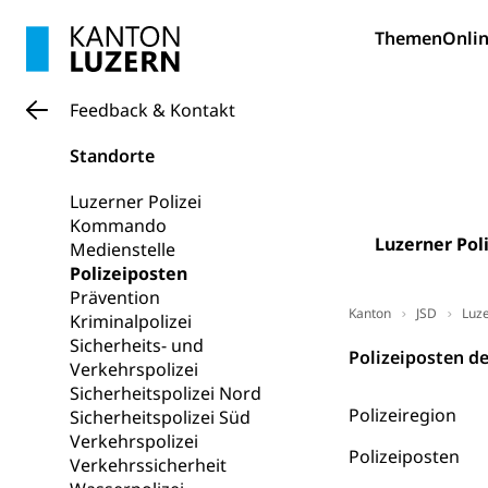
Bildung und Fo
Themen
Onlin
Wissenschaft
Forschungsförde
Feedback & Kontakt
Pilotprojekt
Erwachsenenb
Standorte
Umschulung, zwe
Grundkompetenze
Luzerner Polizei
Kommando
Erwachsene
Berufliche Gr
Luzerner Poli
Medienstelle
Polizeiposten
Fachperson B
Lehre, Berufsfac
Prävention
Allgemeinbil
Kanton
JSD
Luze
Kriminalpolizei
Sicherheits- und
Schulen und 
Hochschule F
Bildung & Be
Polizeiposten de
Verkehrspolizei
Fremdsprache
Studium, Hochsc
Berufsabschl
Sicherheitspolizei Nord
Polizeiregion
Sicherheitspolizei Süd
Information
Campus Hor
Mittelschulen
Verkehrspolizei
Polizeiposten
Berufslehre (
Verkehrssicherheit
Pädagogische
Gymnasium, Hand
Informatikmitte