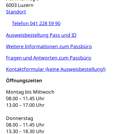
Obligatorische Krankenversicherung (WAS
6003 Luzern
Luzern)
Trinkwasser
Prävention
Standort
Kranken- und Unfallversicherung
Lebensmittel
Gesundheitsvorsorge, Wellness, Unfallverhütung,
Telefon 041 228 59 90
Suchtprävention, Alkoholprävention,
Tabakprävention, Primärprävention,
Ausweisbestellung Pass und ID
Sekundärprävention, Tertiärprävention
Weitere Informationen zum Passbüro
Darmkrebsvorsorge
Soziale Sicherheit
Fragen und Antworten zum Passbüro
Kantonales Tabakpräventionsprogramm
Sozialversicherungen, Sozialpolitik,
Arbeitslosenversicherung,
Gesundheitsförderung
Kontaktformular (keine Ausweisbestellung!)
Mutterschaftsversicherung, Krankenversicherung,
Unfallversicherung, Invalidenversicherung,
Prävention (Polizei)
Öffnungszeiten
Sozialhilfe
Suchtprävention
Montag bis Mittwoch
Kranken- und Unfallversicherung
Sucht und Drogen
08.00 – 11.45 Uhr
Gesundheitsversorgung
(gruezi.lu.ch)
13.00 – 17.00 Uhr
Drogenabhängigkeit, Drogensucht,
Medikamentenabhängigkeit,
Krankenversicherung (WAS Luzern)
Arzneimittelabhängigkeit, Suchtkrankheit,
Donnerstag
Existenzsicherung - Sozialhilfe
Drogenabhängige, Drogensüchtige,
08.00 – 11.45 Uhr
Betäubungsmittel, Suchtmittel, Psychopharmaka
13.30 – 18.30 Uhr
Soziales und Gesellschaft (Dienststelle)