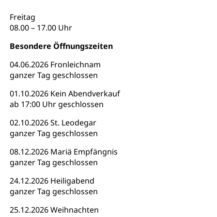
Fachstelle Sucht Region Luzern
Gesundheitsversorgung
Opferhilfe
Freitag
Drogen (Polizei)
Gesundheitsversorgung, Spital, Pflegeinitiative,
08.00 – 17.00 Uhr
Arbeitslosenversicherung (WAS Luzern)
Ambulant vor stationär, AVOS, Patientendossier
Sucht
Invalidenversicherung (WAS Luzern)
Besondere Öffnungszeiten
Gesundheitsversorgung
AHV / IV
Soziale Sicherheit
04.06.2026 Fronleichnam
Altersrente, Invalidenrente, Witwenrente,
ganzer Tag geschlossen
Sozialversicherung, Vorsorgeeinrichtung,
Pensionskasse, erste Säule, zweite Säule, dritte
01.10.2026 Kein Abendverkauf
Säule, Hilflosenentschädigung,
ab 17:00 Uhr geschlossen
Ergänzungsleistungen, Altersvorsorge,
Todesfallversicherung
02.10.2026 St. Leodegar
ganzer Tag geschlossen
Hilfslosenentschädigung (WAS Luzern)
Behinderung
08.12.2026 Mariä Empfängnis
AHV-Hinterlassenenrente (WAS Luzern)
Körperbehinderung, körperliche Behinderung,
ganzer Tag geschlossen
geistige Behinderung, psychische Behinderung,
AHV-Beiträge (WAS Luzern)
Erwerbsunfähigkeit, Behinderte
24.12.2026 Heiligabend
Informationsstelle AHV/IV
ganzer Tag geschlossen
Inklusion im Sport
Ergänzungsleistungen (EL) (WAS Luzern)
25.12.2026 Weihnachten
Menschen mit Behinderungen
Kultur und Medien