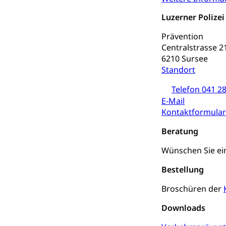
Kranken- und 
Sucht und Dr
Luzerner Polizei
Soziales und 
Drogenabhängigk
Drogensüchtige,
Prävention
Invalidenver
Centralstrasse 2
Fachstelle S
Gesundheitsv
6210 Sursee
Standort
Gesundheitsverso
Telefon 041 28
Gesundheits
AHV / IV
E-Mail
Kontaktformular
Altersrente, Inv
Hilflosenentsch
Beratung
Hilfslosenen
Behinderung
Wünschen Sie e
Informations
Körperbehinderu
Bestellung
IV-Leistunge
Inklusion im
Broschüren der
Kultur und Medi
Downloads