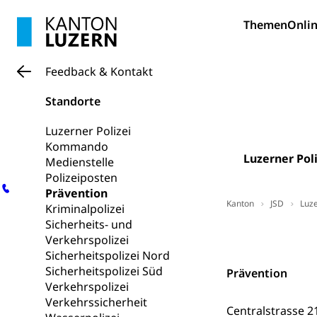
Fach- & Wirt
Schulpflicht, S
Themen
Onlin
Psychomotorik, 
Gymnasien & 
Kantonale S
Stipendien un
Gesundheits
Feedback & Kontakt
Sonderschul
Studienbeihilfe
Standorte
Heilpädagogi
Stipendien U
Universität
Luzerner Polizei
Fachstelle St
Technische Hoch
Kommando
Hochschulbildung
Luzerner Poli
Medienstelle
Finanzielle 
Hochschule Luze
Polizeiposten
(Dachorganisati
Prävention
Kanton
JSD
Luze
Kriminalpolizei
swissunivers
Vorschule
Sicherheits- und
Kontakt
Kindergarten, Ki
Verkehrspolizei
Sicherheitspolizei Nord
Kinderbetre
Sicherheitspolizei Süd
Prävention
Verkehrspolizei
Frühe Förde
Gesundheit und 
Verkehrssicherheit
Centralstrasse 2