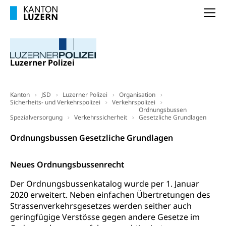
Unterstützung der Wirtschaftsförderung
Pensionierung
Arbeitslosenentschädigung (WAS Luzern)
Luzern
Na
Frühpensionierung, Altersrente, berufliche
Vorsorge, Altersvorsorge
Handelsregister Luzern
Dienststelle Steuern - Wissenswertes
AHV-Altersrente (WAS Luzern)
Luzerner Polizei
Selbständige (WAS Luzern)
LUPK - Luzerner Pensionskasse
Bildung und Forschung
Altersvorsorge (gruezi.lu.ch)
Kanton
Wissenschaftsförderung
JSD
Luzerner Polizei
Organisation
Sicherheits- und Verkehrspolizei
Verkehrspolizei
Ordnungsbussen
Forschungsförderung, Wissenschaftsmarketing,
Spezialversorgung
Verkehrssicherheit
Gesetzliche Grundlagen
Wissenschaft, Forschung, Entwicklung, Projekte
Ordnungsbussen Gesetzliche Grundlagen
Pilotprojekte Klima
Erwachsenenbildung und Weiterbildung
Innovative Projekte Landwirtschaft und
Umschulung, zweiter Bildungsweg,
Neues Ordnungsbussenrecht
Nachdiplomstudium, Zusatzlehre, Höhere
Wald
Berufsbildung, Berufsmatura nach Lehre,
Der Ordnungsbussenkatalog wurde per 1. Januar
Projektförderung Universität Luzern unilu
Neuorientierung, Grundkompetenzen,
2020 erweitert. Neben einfachen Übertretungen des
Berufsberatung, Standortbestimmung,
Strassenverkehrsgesetzes werden seither auch
Studienberatung, Beratung und Unterstützung,
geringfügige Verstösse gegen andere Gesetze im
Berufsabschluss für Erwachsene