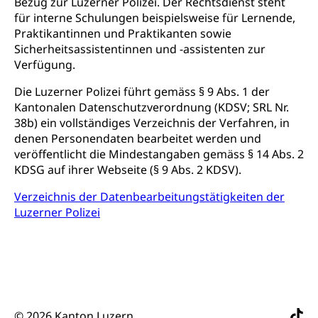
Bezug zur Luzerner Polizei. Der Rechtsdienst steht
Dienstleistungen, Hochschule Luzern,
Finanzielle Unterstützung Pädagogische
Musikschulen
für interne Schulungen beispielsweise für Lernende,
Fachhochschule Zentralschweiz, HSLU,
Hochschule PHLU
Pädagogische Hochschule Luzern, PH Luzern, UniLU,
Praktikantinnen und Praktikanten sowie
Schulferien
swissuniversities (Dachorganisation der Schweizer
Sicherheitsassistentinnen und -assistenten zur
Stipendien Hochschule Luzern hslu
Hochschulen)
Früherziehung
Verfügung.
Schuldienste
swissuniversities
Vorschule
Die Luzerner Polizei führt gemäss § 9 Abs. 1 der
Kantonalen Datenschutzverordnung (KDSV; SRL Nr.
Betreuungsangebote
Universität Luzern
Kindergarten, Kinderkrippe, Krippe, Kinderhort,
38b) ein vollständiges Verzeichnis der Verfahren, in
Kindertagesstätte, Spielgruppe, Tagesmutter,
Schulliste
Fachstelle Hochschulbildung
denen Personendaten bearbeitet werden und
Freiwilliges Kindergarten Jahr
veröffentlicht die Mindestangaben gemäss § 14 Abs. 2
Heilpädagogische Schulen
Kinderbetreuung
KDSG auf ihrer Webseite (§ 9 Abs. 2 KDSV).
Freiwilliger Schulsport
Freiwilliges Kindergarten Jahr
Verzeichnis der Datenbearbeitungstätigkeiten der
Gesundheit und Soziales
Luzerner Polizei
Frühe Sprachförderung
Konsumentenschutz
Kindergarten & Basisstufe
Konsumentenrechte, Produktsicherheit,
Frühe Förderung
Preisüberwachung, Preisüberwacher,
Konsumentenorganisation, parallele Einfuhr,
regionale Erschöpfung, nationale Erschöpfung,
internationale Erschöpfung, Preisabsprache, Kartell,
© 2026 Kanton Luzern