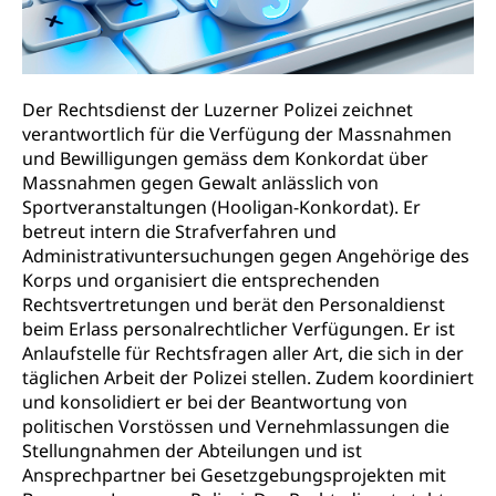
Berufsmatura BM, Aufnahmebedingungen FMS und
Höhere Berufsbildung
Hochschule Luzern HSLU
Schnupperlehre & Lehrstellensuche
Vollzeitschulen mit BM
Berufsabschluss für Erwachsene
Pädagogische Hochschule Luzern, PH Luzern
Beruf & Weiterbildung (beruf.lu.ch)
Berufsbildung / Mittelschulen (gruezi.lu.ch)
Obligatorische Schulzeit
Höhere Bildung (hflu.ch)
Höhere Fachschule Luzern HFLU
Berufslehre (beruf.lu.ch)
Der Rechtsdienst der Luzerner Polizei zeichnet
Fachklasse Grafik (fachklassegrafik.ch)
Schulpflicht, Schulobligatorium, Primarschule,
Beratung & Unterstützung
verantwortlich für die Verfügung der Massnahmen
Fachstelle Berufsbildung
Sekundarschule, Schulferien, Tagesschule,
Fach- & Wirtschafts-Mittelschulzentrum FMZ
und Bewilligungen gemäss dem Konkordat über
Schulergänzende Betreuung, Logopädie,
Neuorientierung
BIZ Beratungs- und Informationszentrum
Massnahmen gegen Gewalt anlässlich von
Psychomotorik, Schulpsychologie, Schulsozialarbeit,
Gymnasialbildung, Kantonsschulen
für Bildung und Beruf
Heilpädagogik und Sonderschulen
Sportveranstaltungen (Hooligan-Konkordat). Er
betreut intern die Strafverfahren und
Gymnasien & Fachmittelschulen (beruf.lu.ch)
Berufsmaturität
Kantonale Sportcamps
Stipendien und Darlehen
Administrativuntersuchungen gegen Angehörige des
Studienwahl- und Studienbearatung
Zentrum für Brückenangebote
Korps und organisiert die entsprechenden
Primarschule
Studienbeihilfe, Stipendien, Ausbildungsdarlehen
Rechtsvertretungen und berät den Personaldienst
Fachklasse Grafik
Sekundarschule
beim Erlass personalrechtlicher Verfügungen. Er ist
Stipendien Universität Luzern unilu
Universität
Gesundheitsmittelschule
Anlaufstelle für Rechtsfragen aller Art, die sich in der
Schulpflicht
Finanzielle Unterstützung für Ausbildung
Technische Hochschule, Studium,
täglichen Arbeit der Polizei stellen. Zudem koordiniert
Informatikmittelschule
Hochschulstudium, Universitätsstudium,
Pflege HF oder Studium Pflege FH
und konsolidiert er bei der Beantwortung von
Kindergarten & Basisstufe
universitäre Ausbildung, akademische Ausbildung,
Wirtschaftsmittelschule
politischen Vorstössen und Vernehmlassungen die
Fachstelle Stipendien (beruf.lu.ch)
Hochschulbildung, Hochschule, universitäre
Förderangebote
Stellungnahmen der Abteilungen und ist
FMS und Vollzeitschulen mit BM
Hochschule, Bachelor, Master, Doktorat,
Studienbeiträge Höhere Berufsbildung
Ansprechpartner bei Gesetzgebungsprojekten mit
Sonderschulung
Weiterbildung, Forschung, Entwicklung,