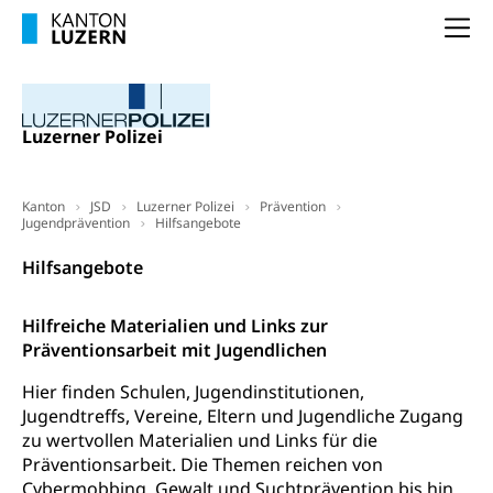
Wissenschaft, Forschung, Entwicklung, Projekte
Na
Pilotprojekte Klima
Erwachsenenbildung und Weiterbildung
Innovative Projekte Landwirtschaft und
Umschulung, zweiter Bildungsweg,
Nachdiplomstudium, Zusatzlehre, Höhere
Wald
Luzerner Polizei
Berufsbildung, Berufsmatura nach Lehre,
Projektförderung Universität Luzern unilu
Neuorientierung, Grundkompetenzen,
Berufsberatung, Standortbestimmung,
Studienberatung, Beratung und Unterstützung,
Kanton
JSD
Luzerner Polizei
Prävention
Berufsabschluss für Erwachsene
Jugendprävention
Hilfsangebote
Hilfsangebote
Erwachsenenmatura
Berufliche Grundbildung
Bildungsgutscheine Grundkompetenzen
Lehre, Berufsfachschule, Lehrbetrieb, Lehrvertrag,
Hilfreiche Materialien und Links zur
Berufsberatung, Qualifikationsverfahren,
Bildung & Berufsabschluss für Erwachsene
Präventionsarbeit mit Jugendlichen
Berufswahl & Berufsberatung, Schnupperlehre und
Lehrstellensuche, Berufsmaturität,
Fachperson Betreuung (verkürzte
Hier finden Schulen, Jugendinstitutionen,
Brückenangebote, Zugewanderte & Arbeitsmarkt,
Grundbildung)
Fachstelle Berufsbildung
Jugendtreffs, Vereine, Eltern und Jugendliche Zugang
zu wertvollen Materialien und Links für die
Fachperson Gesundheit (verkürzte
Schulen und Berufsbildungszentren
Hochschule Fachhochschule
Präventionsarbeit. Die Themen reichen von
Grundbildung)
Cybermobbing, Gewalt und Suchtprävention bis hin