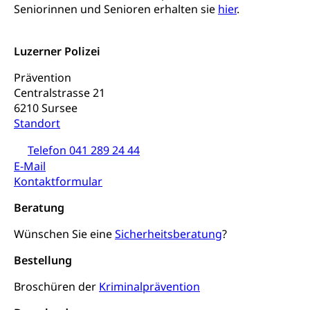
Fachstelle Hochschulbildung
Freiwilliges Kindergarten Jahr
Seniorinnen und Senioren erhalten sie
hier
.
Heilpädagogische Schulen
Kinderbetreuung
Freiwilliger Schulsport
Luzerner Polizei
Freiwilliges Kindergarten Jahr
Gesundheit und Soziales
Prävention
Frühe Sprachförderung
Centralstrasse 21
Konsumentenschutz
Kindergarten & Basisstufe
6210 Sursee
Konsumentenrechte, Produktsicherheit,
Standort
Frühe Förderung
Preisüberwachung, Preisüberwacher,
Konsumentenorganisation, parallele Einfuhr,
Telefon 041 289 24 44
regionale Erschöpfung, nationale Erschöpfung,
E-Mail
internationale Erschöpfung, Preisabsprache, Kartell,
Kontaktformular
Cassis-deDijon-Prinzip
Beratung
Lebensmittelkontrolle und
Krankenversicherung
Verbraucherschutz
Wünschen Sie eine
Sicherheitsberatung
?
Unfallversicherung, Berufsunfallversicherung,
Krankheit, Unfall, Prämienverbilligung,
Bestellung
Krankenkasse
Broschüren der
Kriminalprävention
Krankenversicherung (WAS Luzern)
Lebensmittelsicherheit