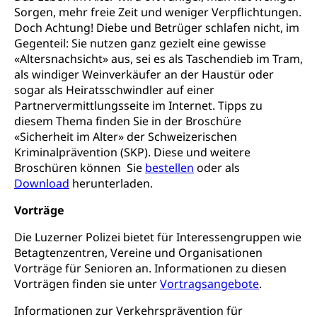
Sorgen, mehr freie Zeit und weniger Verpflichtungen.
Gymnasien & Fachmittelschulen (beruf.lu.ch)
Berufsmaturität
Kantonale Sportcamps
Doch Achtung! Diebe und Betrüger schlafen nicht, im
Stipendien und Darlehen
Studienwahl- und Studienbearatung
Zentrum für Brückenangebote
Gegenteil: Sie nutzen ganz gezielt eine gewisse
Primarschule
Studienbeihilfe, Stipendien, Ausbildungsdarlehen
«Altersnachsicht» aus, sei es als Taschendieb im Tram,
Fachklasse Grafik
als windiger Weinverkäufer an der Haustür oder
Sekundarschule
Stipendien Universität Luzern unilu
Universität
Gesundheitsmittelschule
sogar als Heiratsschwindler auf einer
Schulpflicht
Partnervermittlungsseite im Internet. Tipps zu
Finanzielle Unterstützung für Ausbildung
Technische Hochschule, Studium,
Informatikmittelschule
Hochschulstudium, Universitätsstudium,
diesem Thema finden Sie in der Broschüre
Pflege HF oder Studium Pflege FH
Kindergarten & Basisstufe
universitäre Ausbildung, akademische Ausbildung,
Wirtschaftsmittelschule
«Sicherheit im Alter» der Schweizerischen
Fachstelle Stipendien (beruf.lu.ch)
Hochschulbildung, Hochschule, universitäre
Förderangebote
Kriminalprävention (SKP). Diese und weitere
FMS und Vollzeitschulen mit BM
Hochschule, Bachelor, Master, Doktorat,
Broschüren können Sie
bestellen
oder als
Studienbeiträge Höhere Berufsbildung
Sonderschulung
Weiterbildung, Forschung, Entwicklung,
Download
herunterladen.
Dienstleistungen, Hochschule Luzern,
Finanzielle Unterstützung Pädagogische
Musikschulen
Fachhochschule Zentralschweiz, HSLU,
Hochschule PHLU
Vorträge
Pädagogische Hochschule Luzern, PH Luzern, UniLU,
Schulferien
swissuniversities (Dachorganisation der Schweizer
Stipendien Hochschule Luzern hslu
Die Luzerner Polizei bietet für Interessengruppen wie
Hochschulen)
Früherziehung
Betagtenzentren, Vereine und Organisationen
Schuldienste
Vorträge für Senioren an. Informationen zu diesen
swissuniversities
Vorschule
Vorträgen finden sie unter
Vortragsangebote
.
Betreuungsangebote
Universität Luzern
Kindergarten, Kinderkrippe, Krippe, Kinderhort,
Kindertagesstätte, Spielgruppe, Tagesmutter,
Informationen zur Verkehrsprävention für
Schulliste