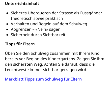
Fachhochschule Zentralschweiz, HSLU,
Unterrichtsinhalt
Hochschule PHLU
Pädagogische Hochschule Luzern, PH Luzern, UniLU,
Schulferien
swissuniversities (Dachorganisation der Schweizer
Stipendien Hochschule Luzern hslu
Sicheres Überqueren der Strasse als Fussgänger,
Hochschulen)
Früherziehung
theoretisch sowie praktisch
Verhalten und Regeln auf dem Schulweg
Schuldienste
swissuniversities
Vorschule
Abgrenzen – «Nein» sagen
Betreuungsangebote
Universität Luzern
Kindergarten, Kinderkrippe, Krippe, Kinderhort,
Sicherheit durch Sichtbarkeit
Kindertagesstätte, Spielgruppe, Tagesmutter,
Schulliste
Fachstelle Hochschulbildung
Tipps für Eltern
Freiwilliges Kindergarten Jahr
Heilpädagogische Schulen
Üben Sie den Schulweg zusammen mit Ihrem Kind
Kinderbetreuung
Freiwilliger Schulsport
bereits vor Beginn des Kindergartens. Zeigen Sie ihm
Freiwilliges Kindergarten Jahr
den sichersten Weg. Achten Sie darauf, dass die
Gesundheit und Soziales
Leuchtweste immer sichtbar getragen wird.
Frühe Sprachförderung
Konsumentenschutz
Merkblatt Tipps zum Schulweg für Eltern
Kindergarten & Basisstufe
Konsumentenrechte, Produktsicherheit,
Frühe Förderung
Preisüberwachung, Preisüberwacher,
Konsumentenorganisation, parallele Einfuhr,
regionale Erschöpfung, nationale Erschöpfung,
internationale Erschöpfung, Preisabsprache, Kartell,
Cassis-deDijon-Prinzip