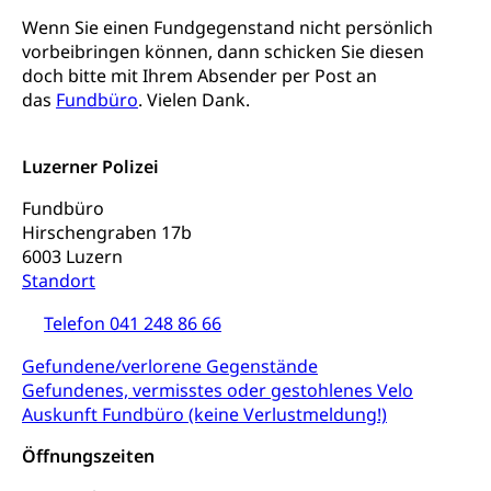
Konsumentenschutz
Wenn Sie einen Fundgegenstand nicht persönlich
Kindergarten & Basisstufe
vorbeibringen können, dann schicken Sie diesen
Konsumentenrechte, Produktsicherheit,
Frühe Förderung
doch bitte mit Ihrem Absender per Post an
Preisüberwachung, Preisüberwacher,
das
Fundbüro
. Vielen Dank.
Konsumentenorganisation, parallele Einfuhr,
regionale Erschöpfung, nationale Erschöpfung,
internationale Erschöpfung, Preisabsprache, Kartell,
Luzerner Polizei
Cassis-deDijon-Prinzip
Fundbüro
Lebensmittelkontrolle und
Krankenversicherung
Hirschengraben 17b
Verbraucherschutz
Unfallversicherung, Berufsunfallversicherung,
6003 Luzern
Krankheit, Unfall, Prämienverbilligung,
Standort
Krankenkasse
Telefon 041 248 86 66
Krankenversicherung (WAS Luzern)
Lebensmittelsicherheit
Gefundene/verlorene Gegenstände
Prämienverbilligung (WAS Luzern)
sichere Lebensmittel, Lebensmittelkontrolle,
Gefundenes, vermisstes oder gestohlenes Velo
Lebensmittelhygiene, Produktesicherheit
Obligatorische Krankenversicherung (WAS
Auskunft Fundbüro (keine Verlustmeldung!)
Luzern)
Trinkwasser
Prävention
Öffnungszeiten
Kranken- und Unfallversicherung
Lebensmittel
Gesundheitsvorsorge, Wellness, Unfallverhütung,