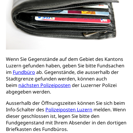
Gesundheitsmittelschule
Schulpflicht
Finanzielle Unterstützung für Ausbildung
Technische Hochschule, Studium,
Informatikmittelschule
Hochschulstudium, Universitätsstudium,
Pflege HF oder Studium Pflege FH
Kindergarten & Basisstufe
universitäre Ausbildung, akademische Ausbildung,
Wirtschaftsmittelschule
Fachstelle Stipendien (beruf.lu.ch)
Hochschulbildung, Hochschule, universitäre
Förderangebote
FMS und Vollzeitschulen mit BM
Hochschule, Bachelor, Master, Doktorat,
Studienbeiträge Höhere Berufsbildung
Sonderschulung
Weiterbildung, Forschung, Entwicklung,
Dienstleistungen, Hochschule Luzern,
Finanzielle Unterstützung Pädagogische
Musikschulen
Fachhochschule Zentralschweiz, HSLU,
Hochschule PHLU
Pädagogische Hochschule Luzern, PH Luzern, UniLU,
Schulferien
Wenn Sie Gegenstände auf dem Gebiet des Kantons
swissuniversities (Dachorganisation der Schweizer
Stipendien Hochschule Luzern hslu
Luzern gefunden haben, geben Sie bitte Fundsachen
Hochschulen)
Früherziehung
im
Fundbüro
ab. Gegenstände, die ausserhalb der
Schuldienste
swissuniversities
Stadtgrenze gefunden werden, können auch
Vorschule
beim
nächsten Polizeiposten
der Luzerner Polizei
Betreuungsangebote
Universität Luzern
Kindergarten, Kinderkrippe, Krippe, Kinderhort,
abgegeben werden.
Kindertagesstätte, Spielgruppe, Tagesmutter,
Schulliste
Fachstelle Hochschulbildung
Freiwilliges Kindergarten Jahr
Ausserhalb der Öffnungszeiten können Sie sich beim
Heilpädagogische Schulen
Info-Schalter des
Polizeiposten Luzern
melden. Wenn
Kinderbetreuung
dieser geschlossen ist, legen Sie bitte den
Freiwilliger Schulsport
Fundgegenstand mit Ihrem Absender in den dortigen
Freiwilliges Kindergarten Jahr
Gesundheit und Soziales
Briefkasten des Fundbüros.
Frühe Sprachförderung