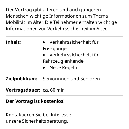
Schulliste
Fachstelle Hochschulbildung
Freiwilliges Kindergarten Jahr
Der Vortrag gibt älteren und auch jüngeren
Heilpädagogische Schulen
Menschen wichtige Informationen zum Thema
Kinderbetreuung
Freiwilliger Schulsport
Mobilität im Alter. Die Teilnehmer erhalten wichtige
Freiwilliges Kindergarten Jahr
Informationen zur Verkehrssicherheit im Alter.
Gesundheit und Soziales
Frühe Sprachförderung
Inhalt:
Verkehrssicherheit für
Konsumentenschutz
Kindergarten & Basisstufe
Fussgänger
Konsumentenrechte, Produktsicherheit,
Verkehrssicherheit für
Frühe Förderung
Preisüberwachung, Preisüberwacher,
Fahrzeuglenkende
Konsumentenorganisation, parallele Einfuhr,
Neue Regeln
regionale Erschöpfung, nationale Erschöpfung,
internationale Erschöpfung, Preisabsprache, Kartell,
Zielpublikum:
Seniorinnen und Senioren
Cassis-deDijon-Prinzip
Vortragsdauer:
ca. 60 min
Lebensmittelkontrolle und
Krankenversicherung
Verbraucherschutz
Der Vortrag ist kostenlos!
Unfallversicherung, Berufsunfallversicherung,
Krankheit, Unfall, Prämienverbilligung,
Krankenkasse
Kontaktieren Sie bei Interesse
unsere Sicherheitsberatung.
Krankenversicherung (WAS Luzern)
Lebensmittelsicherheit