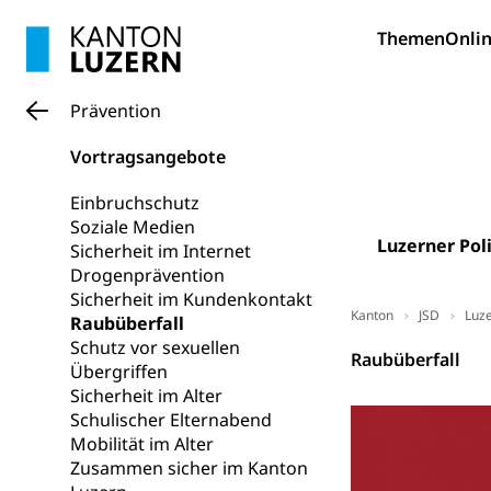
Themen
Onlin
Erwachsene
Berufliche Gr
Fachperson B
Lehre, Berufsfac
Prävention
Allgemeinbil
Schulen und 
Hochschule F
Bildung & Be
Vortragsangebote
Fremdsprache
Studium, Hochsc
Berufsabschl
Einbruchschutz
Information
Soziale Medien
Campus Hor
Mittelschulen
Luzerner Poli
Sicherheit im Internet
Berufslehre (
Pädagogische
Gymnasium, Hand
Drogenprävention
Informatikmitte
Berufsmaturi
Sicherheit im Kundenkontakt
und Vollzeitsch
Kanton
JSD
Luze
Raubüberfall
Schutz vor sexuellen
Berufsbildung
Obligatorische
Raubüberfall
Übergriffen
Fach- & Wirt
Sicherheit im Alter
Schulpflicht, S
Psychomotorik, 
Schulischer Elternabend
Gymnasien & 
Mobilität im Alter
Kantonale S
Stipendien un
Zusammen sicher im Kanton
Gesundheits