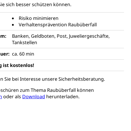
ldienste
Betreuungsangebote
Schulliste
Sie sich besser schützen können.
usbildung Pflege HF oder Studium Pflege FH
Risiko minimieren
ldung
Verhaltensprävention Raubüberfall
itäre Ausbildung, akademische Ausbildung,
t, Weiterbildung, Forschung, Entwicklung, Dienstleistungen,
en Hochschule Luzern hslu
um:
Banken, Geldboten, Post, Juweliergeschäfte,
e Luzern, PH Luzern, UniLU, swissuniversities
Tankstellen
uer:
ca. 60 min
gesmutter, Freiwilliges Kindergarten Jahr
 ist kostenlos!
erung
Kindergarten & Basisstufe
n Sie bei Interesse unsere Sicherheitsberatung.
oschüren zum Thema Raubüberfall können
n
oder als
Download
herunterladen.
mentenorganisation, parallele Einfuhr, regionale
artell, Cassis-deDijon-Prinzip