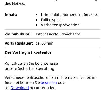
Hochschulen)
Früherziehung
des Netzes.
Schuldienste
swissuniversities
Vorschule
Inhalt:
Kriminalphänomene im Internet
Betreuungsangebote
Universität Luzern
Fallbeispiele
Kindergarten, Kinderkrippe, Krippe, Kinderhort,
Kindertagesstätte, Spielgruppe, Tagesmutter,
Verhaltensprävention
Schulliste
Fachstelle Hochschulbildung
Freiwilliges Kindergarten Jahr
Zielpublikum:
Interessierte Erwachsene
Heilpädagogische Schulen
Kinderbetreuung
Freiwilliger Schulsport
Vortragsdauer:
ca. 60 min
Freiwilliges Kindergarten Jahr
Gesundheit und Soziales
Der Vortrag ist kostenlos!
Frühe Sprachförderung
Konsumentenschutz
Kindergarten & Basisstufe
Kontaktieren Sie bei Interesse
Konsumentenrechte, Produktsicherheit,
unsere Sicherheitsberatung.
Frühe Förderung
Preisüberwachung, Preisüberwacher,
Konsumentenorganisation, parallele Einfuhr,
Verschiedene Broschüren zum Thema Sicherheit im
regionale Erschöpfung, nationale Erschöpfung,
Internet können Sie
bestellen
oder
internationale Erschöpfung, Preisabsprache, Kartell,
als
Download
herunterladen.
Cassis-deDijon-Prinzip
Lebensmittelkontrolle und
Krankenversicherung