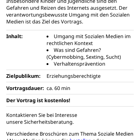
Insbesondere Kinder und Jugendliche sind den
Kindertagesstätte, Spielgruppe, Tagesmutter,
Schulliste
Fachstelle Hochschulbildung
Freiwilliges Kindergarten Jahr
Gefahren und Reizen des Internets ausgesetzt. Der
verantwortungsbewusste Umgang mit den Sozialen
Heilpädagogische Schulen
Kinderbetreuung
Medien ist das Ziel des Vortrags.
Freiwilliger Schulsport
Freiwilliges Kindergarten Jahr
Gesundheit und Soziales
Inhalt:
Umgang mit Sozialen Medien im
Frühe Sprachförderung
rechtlichen Kontext
Konsumentenschutz
Was sind Gefahren?
Kindergarten & Basisstufe
(Cybermobbing, Sexting, Sucht)
Konsumentenrechte, Produktsicherheit,
Frühe Förderung
Verhaltensprävention
Preisüberwachung, Preisüberwacher,
Konsumentenorganisation, parallele Einfuhr,
Zielpublikum:
Erziehungsberechtigte
regionale Erschöpfung, nationale Erschöpfung,
internationale Erschöpfung, Preisabsprache, Kartell,
Vortragsdauer:
ca. 60 min
Cassis-deDijon-Prinzip
Der Vortrag ist kostenlos!
Lebensmittelkontrolle und
Krankenversicherung
Verbraucherschutz
Unfallversicherung, Berufsunfallversicherung,
Kontaktieren Sie bei Interesse
Krankheit, Unfall, Prämienverbilligung,
unsere Sicherheitsberatung.
Krankenkasse
Verschiedene Broschüren zum Thema Soziale Medien
Krankenversicherung (WAS Luzern)
Lebensmittelsicherheit